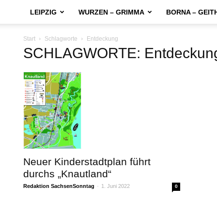
LEIPZIG
WURZEN – GRIMMA
BORNA – GEIT
Start
Schlagworte
Entdeckung
SCHLAGWORTE: Entdeckun
Neuer Kinderstadtplan führt
durchs „Knautland“
Redaktion SachsenSonntag
-
1. Juni 2022
0