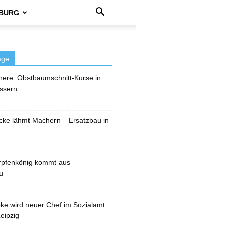
BURG
äge
here: Obstbaumschnitt-Kurse in
ssern
cke lähmt Machern – Ersatzbau in
rpfenkönig kommt aus
u
pke wird neuer Chef im Sozialamt
eipzig