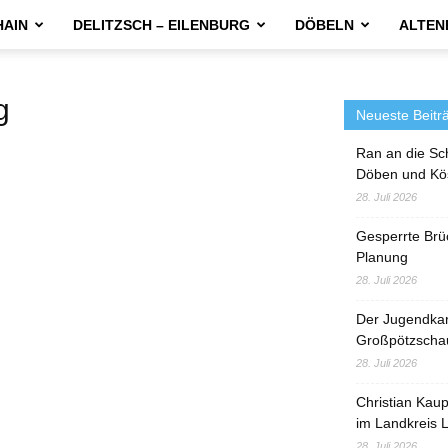
HAIN
DELITZSCH – EILENBURG
DÖBELN
ALTEN
g
Neueste Beitr
Ran an die Sc
Döben und Kö
28. Juli 2026
Gesperrte Brü
Planung
28. Juli 2026
Der Jugendka
Großpötzscha
28. Juli 2026
Christian Kau
im Landkreis L
28. Juli 2026