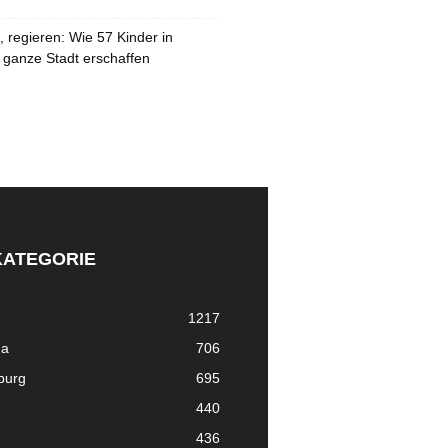
 regieren: Wie 57 Kinder in
 ganze Stadt erschaffen
KATEGORIE
1217
ma
706
nburg
695
440
436