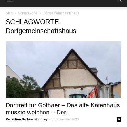
Start
Schlagworte
Dorfgemeinschaftshaus
SCHLAGWORTE:
Dorfgemeinschaftshaus
Dorftreff für Gothaer – Das alte Katenhaus
musste weichen – Der...
Redaktion SachsenSonntag
-
17. November 2020
0