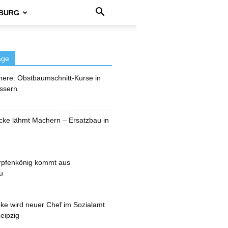
BURG
äge
here: Obstbaumschnitt-Kurse in
ssern
cke lähmt Machern – Ersatzbau in
rpfenkönig kommt aus
u
pke wird neuer Chef im Sozialamt
eipzig