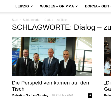
LEIPZIG
WURZEN – GRIMMA
BORNA – GEIT
Start
Schlagworte
Dialog – zu Tisch
SCHLAGWORTE: Dialog – zu 
Die Perspektiven kamen auf den
„D
Tisch
Ga
Redaktion SachsenSonntag
-
16. Oktober 2020
Reda
0