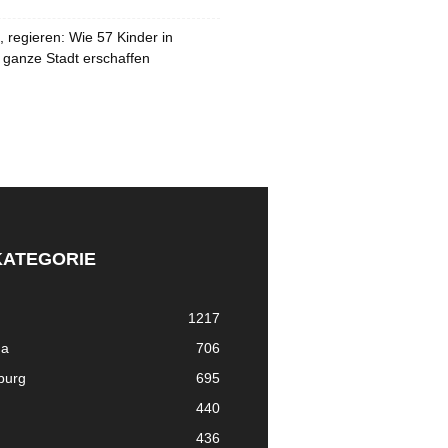
 regieren: Wie 57 Kinder in
 ganze Stadt erschaffen
KATEGORIE
1217
ma
706
nburg
695
440
436