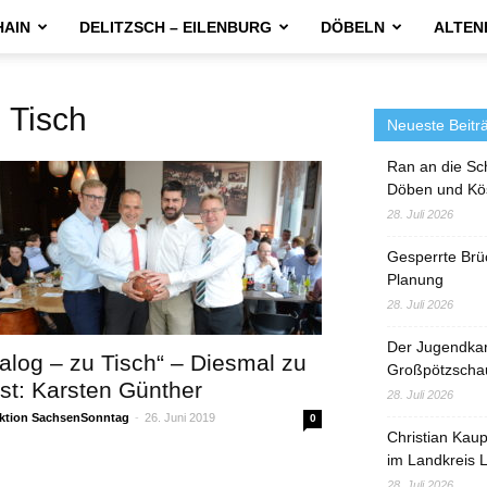
HAIN
DELITZSCH – EILENBURG
DÖBELN
ALTEN
Tisch
Neueste Beitr
Ran an die Sc
Döben und Kö
28. Juli 2026
Gesperrte Brü
Planung
28. Juli 2026
Der Jugendka
ialog – zu Tisch“ – Diesmal zu
Großpötzscha
st: Karsten Günther
28. Juli 2026
ktion SachsenSonntag
-
26. Juni 2019
0
Christian Kau
im Landkreis L
28. Juli 2026