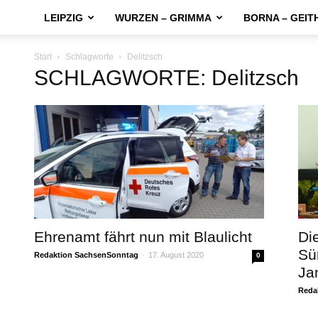
LEIPZIG
WURZEN – GRIMMA
BORNA – GEIT
Start
Schlagworte
Delitzsch
SCHLAGWORTE: Delitzsch
Ehrenamt fährt nun mit Blaulicht
Di
Sü
Redaktion SachsenSonntag
-
17. August 2020
0
Jan
Reda