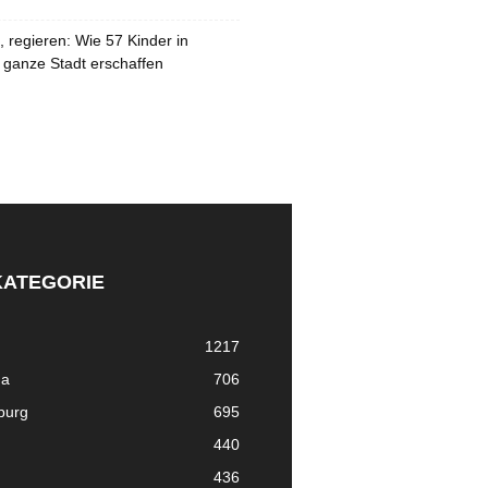
 regieren: Wie 57 Kinder in
 ganze Stadt erschaffen
KATEGORIE
1217
ma
706
nburg
695
440
436