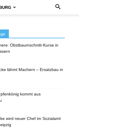
BURG
äge
here: Obstbaumschnitt-Kurse in
ssern
cke lähmt Machern – Ersatzbau in
rpfenkönig kommt aus
u
pke wird neuer Chef im Sozialamt
eipzig