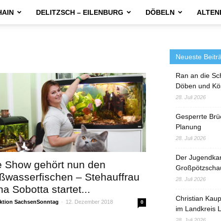
HAIN
DELITZSCH – EILENBURG
DÖBELN
ALTEN
Neueste Beitr
Ran an die Sc
Döben und Kö
28. Juli 2026
Gesperrte Brü
Planung
28. Juli 2026
Der Jugendka
e Show gehört nun den
Großpötzscha
ßwasserfischen – Stehauffrau
28. Juli 2026
a Sobotta startet...
Christian Kau
ktion SachsenSonntag
-
12. Dezember 2018
0
im Landkreis L
28. Juli 2026