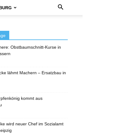
BURG
äge
here: Obstbaumschnitt-Kurse in
ssern
cke lähmt Machern – Ersatzbau in
rpfenkönig kommt aus
u
pke wird neuer Chef im Sozialamt
eipzig