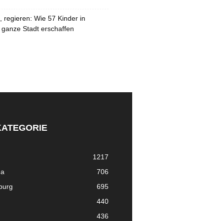
 regieren: Wie 57 Kinder in
 ganze Stadt erschaffen
KATEGORIE
1217
ma
706
nburg
695
440
436