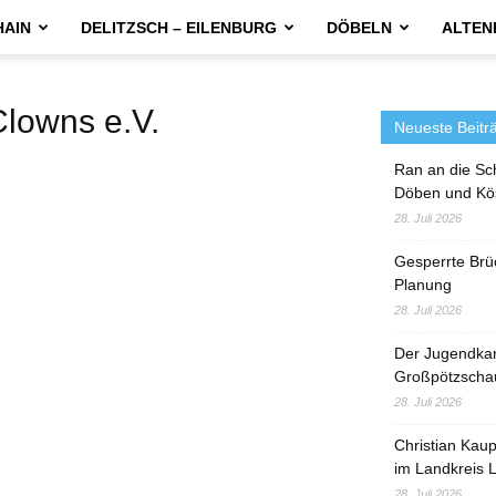
HAIN
DELITZSCH – EILENBURG
DÖBELN
ALTEN
owns e.V.
Neueste Beitr
Ran an die Sc
Döben und Kö
28. Juli 2026
Gesperrte Brü
Planung
28. Juli 2026
Der Jugendka
Großpötzscha
28. Juli 2026
Christian Kau
im Landkreis L
28. Juli 2026