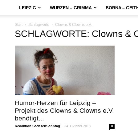
LEIPZIG
WURZEN – GRIMMA
BORNA – GEIT
Start
Schlagworte
Clowns & Clowns e.V.
SCHLAGWORTE: Clowns & Cl
Humor-Herzen für Leipzig –
Projekt des Clowns & Clowns e.V.
benötigt...
Redaktion SachsenSonntag
-
24. Oktober 2018
0