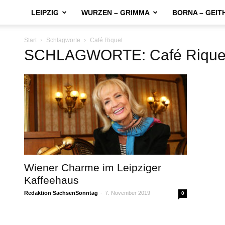
LEIPZIG
WURZEN – GRIMMA
BORNA – GEIT
Start
Schlagworte
Café Riquet
SCHLAGWORTE: Café Rique
Wiener Charme im Leipziger
Kaffeehaus
Redaktion SachsenSonntag
-
7. November 2019
0