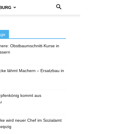
BURG
äge
here: Obstbaumschnitt-Kurse in
ssern
cke lähmt Machern – Ersatzbau in
rpfenkönig kommt aus
u
pke wird neuer Chef im Sozialamt
eipzig