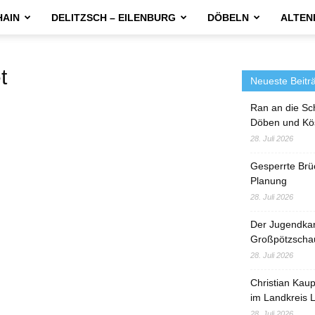
HAIN
DELITZSCH – EILENBURG
DÖBELN
ALTEN
t
Neueste Beitr
Ran an die Sc
Döben und Kö
28. Juli 2026
Gesperrte Brü
Planung
28. Juli 2026
Der Jugendka
Großpötzscha
28. Juli 2026
Christian Kau
im Landkreis L
28. Juli 2026