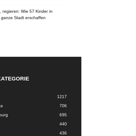
 regieren: Wie 57 Kinder in
 ganze Stadt erschaffen
KATEGORIE
1217
ma
706
nburg
695
440
436