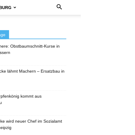
BURG
äge
here: Obstbaumschnitt-Kurse in
ssern
cke lähmt Machern – Ersatzbau in
rpfenkönig kommt aus
u
pke wird neuer Chef im Sozialamt
eipzig