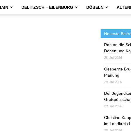
HAIN
DELITZSCH – EILENBURG
DÖBELN
ALTEN
Neueste Beitr
Ran an die Sc
Döben und Kö
28. Juli 2026
Gesperrte Brü
Planung
28. Juli 2026
Der Jugendka
Großpötzscha
28. Juli 2026
Christian Kau
im Landkreis L
28. Juli 2026