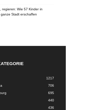
 regieren: Wie 57 Kinder in
 ganze Stadt erschaffen
KATEGORIE
1217
ma
706
nburg
695
440
436