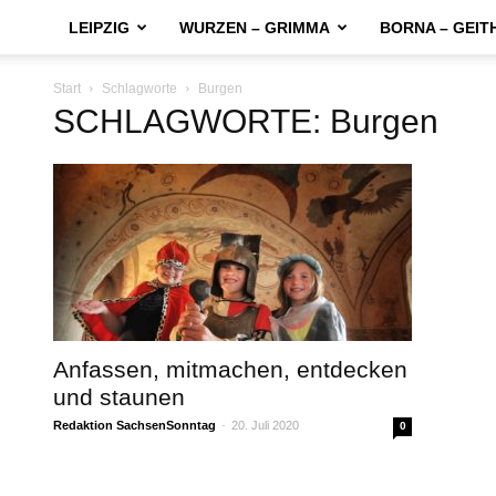
LEIPZIG
WURZEN – GRIMMA
BORNA – GEIT
Start
Schlagworte
Burgen
SCHLAGWORTE: Burgen
Anfassen, mitmachen, entdecken
und staunen
Redaktion SachsenSonntag
-
20. Juli 2020
0