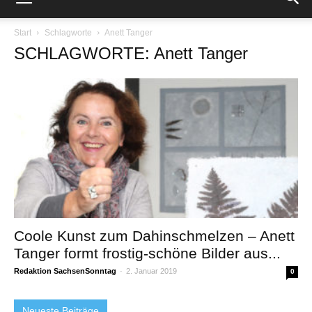
Start
Schlagworte
Anett Tanger
SCHLAGWORTE: Anett Tanger
Coole Kunst zum Dahinschmelzen – Anett
Tanger formt frostig-schöne Bilder aus...
Redaktion SachsenSonntag
-
2. Januar 2019
0
Neueste Beiträge