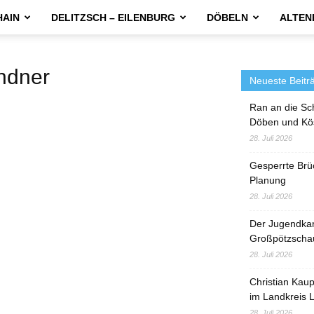
HAIN
DELITZSCH – EILENBURG
DÖBELN
ALTEN
ndner
Neueste Beitr
Ran an die Sc
Döben und Kö
28. Juli 2026
Gesperrte Brü
Planung
28. Juli 2026
Der Jugendka
Großpötzscha
28. Juli 2026
Christian Kau
im Landkreis L
28. Juli 2026