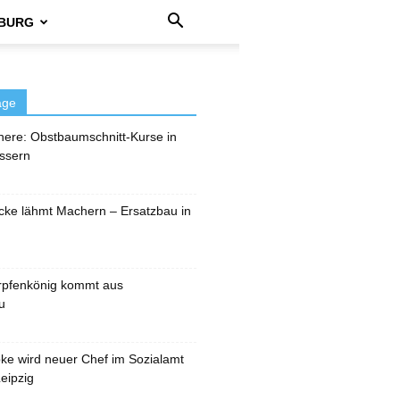
BURG
äge
here: Obstbaumschnitt-Kurse in
ssern
cke lähmt Machern – Ersatzbau in
rpfenkönig kommt aus
u
pke wird neuer Chef im Sozialamt
eipzig