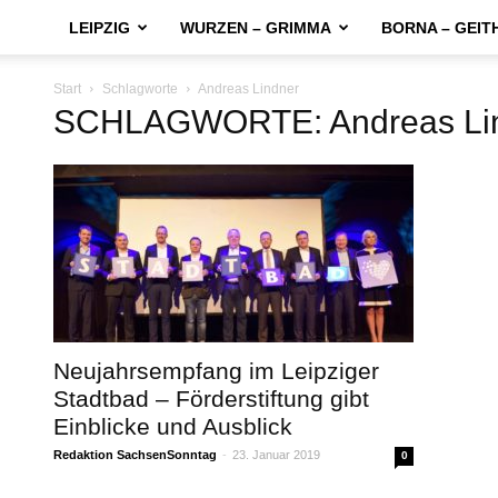
LEIPZIG
WURZEN – GRIMMA
BORNA – GEIT
Start
Schlagworte
Andreas Lindner
SCHLAGWORTE: Andreas Li
Neujahrsempfang im Leipziger
Stadtbad – Förderstiftung gibt
Einblicke und Ausblick
Redaktion SachsenSonntag
-
23. Januar 2019
0