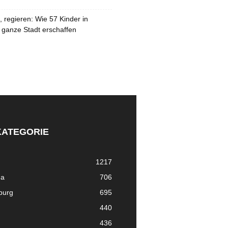
 regieren: Wie 57 Kinder in
 ganze Stadt erschaffen
KATEGORIE
1217
ma
706
nburg
695
440
436