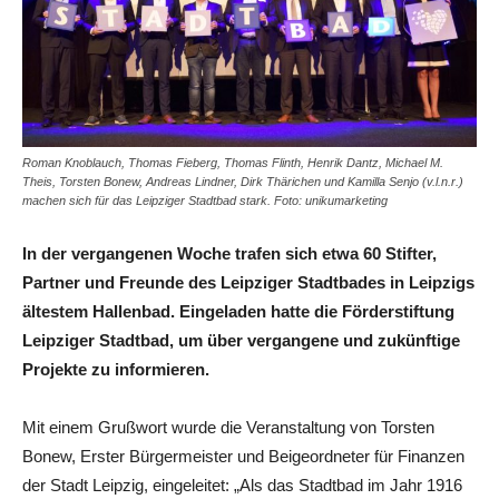
Roman Knoblauch, Thomas Fieberg, Thomas Flinth, Henrik Dantz, Michael M.
Theis, Torsten Bonew, Andreas Lindner, Dirk Thärichen und Kamilla Senjo (v.l.n.r.)
machen sich für das Leipziger Stadtbad stark. Foto: unikumarketing
In der vergangenen Woche trafen sich etwa 60 Stifter,
Partner und Freunde des Leipziger Stadtbades in Leipzigs
ältestem Hallenbad. Eingeladen hatte die Förderstiftung
Leipziger Stadtbad, um über vergangene und zukünftige
Projekte zu informieren.
Mit einem Grußwort wurde die Veranstaltung von Torsten
Bonew, Erster Bürgermeister und Beigeordneter für Finanzen
der Stadt Leipzig, eingeleitet: „Als das Stadtbad im Jahr 1916