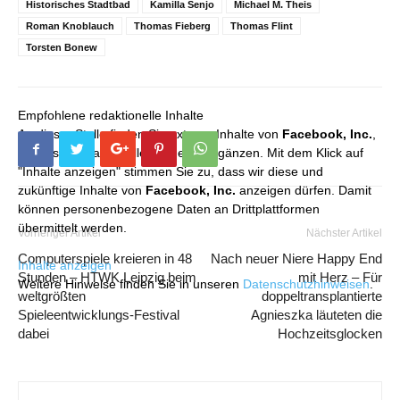
Historisches Stadtbad
Kamilla Senjo
Michael M. Theis
Roman Knoblauch
Thomas Fieberg
Thomas Flint
Torsten Bonew
Empfohlene redaktionelle Inhalte
An dieser Stelle finden Sie externe Inhalte von
Facebook, Inc.
,
die unser redaktionelles Angebot ergänzen. Mit dem Klick auf
"Inhalte anzeigen" stimmen Sie zu, dass wir diese und
zukünftige Inhalte von
Facebook, Inc.
anzeigen dürfen. Damit
können personenbezogene Daten an Drittplattformen
übermittelt werden.
Vorheriger Artikel
Nächster Artikel
Computerspiele kreieren in 48
Nach neuer Niere Happy End
Inhalte anzeigen
Stunden – HTWK Leipzig beim
mit Herz – Für
Weitere Hinweise finden Sie in unseren
Datenschutzhinweisen
.
weltgrößten
doppeltransplantierte
Spieleentwicklungs-Festival
Agnieszka läuteten die
dabei
Hochzeitsglocken