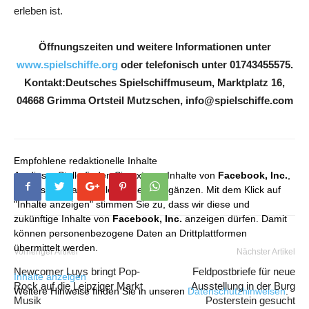
erleben ist.
Öffnungszeiten und weitere Informationen unter
www.spielschiffe.org
oder telefonisch unter 01743455575.
Kontakt:Deutsches Spielschiffmuseum, Marktplatz 16,
04668 Grimma Ortsteil Mutzschen, info@spielschiffe.com
Empfohlene redaktionelle Inhalte
An dieser Stelle finden Sie externe Inhalte von
Facebook, Inc.
,
die unser redaktionelles Angebot ergänzen. Mit dem Klick auf
"Inhalte anzeigen" stimmen Sie zu, dass wir diese und
zukünftige Inhalte von
Facebook, Inc.
anzeigen dürfen. Damit
können personenbezogene Daten an Drittplattformen
übermittelt werden.
Vorheriger Artikel
Nächster Artikel
Newcomer Luys bringt Pop-
Feldpostbriefe für neue
Inhalte anzeigen
Rock auf die Leipziger Markt
Ausstellung in der Burg
Weitere Hinweise finden Sie in unseren
Datenschutzhinweisen
.
Musik
Posterstein gesucht