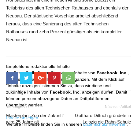
Teilabriss des alten Technischen Rathauses und ebenfalls der
Neubau. Der städtische Vorschlag arbeitet abschließend
heraus, dass eine Sanierung des alten Technischen
Rathauses rund zehn Prozent günstiger als ein kompletter
Neubau ist.
Empfohlene redaktionelle Inhalte
An dieser Stelle finden Sie externe Inhalte von
Facebook, Inc.
,
die unser redaktionelles Angebot ergänzen. Mit dem Klick auf
"Inhalte anzeigen" stimmen Sie zu, dass wir diese und
zukünftige Inhalte von
Facebook, Inc.
anzeigen dürfen. Damit
können personenbezogene Daten an Drittplattformen
übermittelt werden.
Vorheriger Artikel
Nächster Artikel
Masterplan „Zoo der Zukunft“
Gotthard Dittrich gründete in
Inhalte anzeigen
wird 25 Jahre alt
Leipzig die Rahn-Schule
Weitere Hinweise finden Sie in unseren
Datenschutzhinweisen
.