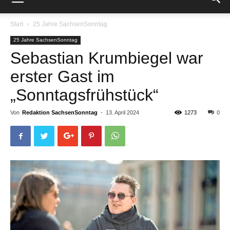
Start
25 Jahre SachsenSonntag
25 Jahre SachsenSonntag
Sebastian Krumbiegel war
erster Gast im
„Sonntagsfrühstück“
Von
Redaktion SachsenSonntag
-
13. April 2024
1273
0