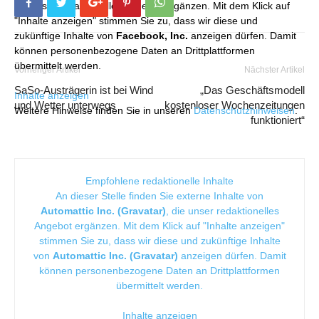
die unser redaktionelles Angebot ergänzen. Mit dem Klick auf
"Inhalte anzeigen" stimmen Sie zu, dass wir diese und
zukünftige Inhalte von
Facebook, Inc.
anzeigen dürfen. Damit
können personenbezogene Daten an Drittplattformen
übermittelt werden.
Vorheriger Artikel
Nächster Artikel
SaSo-Austrägerin ist bei Wind
„Das Geschäftsmodell
Inhalte anzeigen
und Wetter unterwegs
kostenloser Wochenzeitungen
Weitere Hinweise finden Sie in unseren
Datenschutzhinweisen
.
funktioniert“
Empfohlene redaktionelle Inhalte
An dieser Stelle finden Sie externe Inhalte von
Automattic Inc. (Gravatar)
, die unser redaktionelles
Angebot ergänzen. Mit dem Klick auf "Inhalte anzeigen"
stimmen Sie zu, dass wir diese und zukünftige Inhalte
von
Automattic Inc. (Gravatar)
anzeigen dürfen. Damit
können personenbezogene Daten an Drittplattformen
übermittelt werden.
Inhalte anzeigen