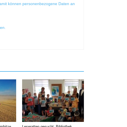
Damit können personenbezogene Daten an
sen
.
emhitze
Leseratten gesucht: Bibliothek