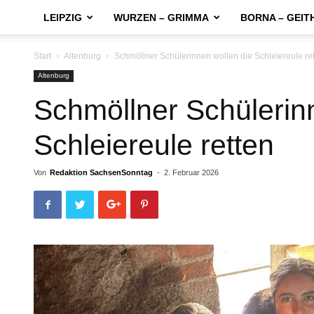
LEIPZIG
WURZEN – GRIMMA
BORNA – GEIT
Start
Altenburg
Schmöllner Schülerinnen wollen die Schleiereule re
Altenburg
Schmöllner Schülerin
Schleiereule retten
Von
Redaktion SachsenSonntag
-
2. Februar 2026