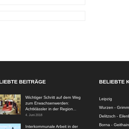
LIEBTE BEITRÄGE
BELIEBTE 
Wichtiger Schritt auf dem Weg
Leipzig
zum Erwachsenwerden:
Wurzen - Grim
Achtklässler in der Region...
4. Juni 2018
Delitzsch - Eile
Borna - Geithain
Interkommunale Arbeit in der