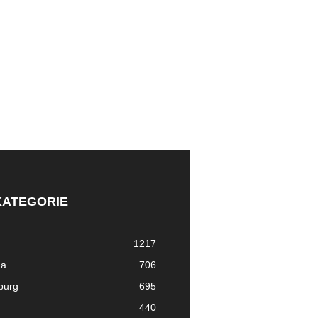
KATEGORIE
1217
ma
706
nburg
695
440