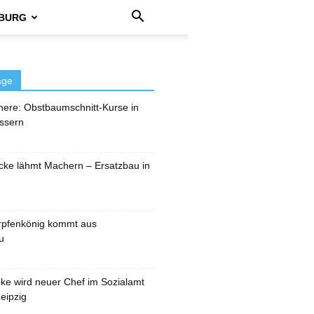
BURG
äge
here: Obstbaumschnitt-Kurse in
ssern
cke lähmt Machern – Ersatzbau in
rpfenkönig kommt aus
u
pke wird neuer Chef im Sozialamt
eipzig