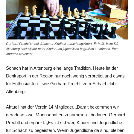
Gerhard Prechtl ist seit frühester Kindheit schachbegeistert. Er hofft, beim SC
Altenburg bald wieder mehr Kinder und jugendliche begrüßen zu können. Foto:
Andreas Neustadt
Schach hat in Altenburg eine lange Tradition. Heute ist der
Denksport in der Region nur noch wenig verbreitet und etwas
für Enthusiasten – wie Gerhard Prechtl vom Schachclub
Altenburg.
Aktuell hat der Verein 14 Mitglieder. „Damit bekommen wir
geradeso zwei Mannschaften zusammen“, bedauert Gerhard
Prechtl und ergänzt: „Es ist schwer, Kinder und Jugendliche
für Schach zu begeistern. Wenn Jugendliche da sind, bleiben