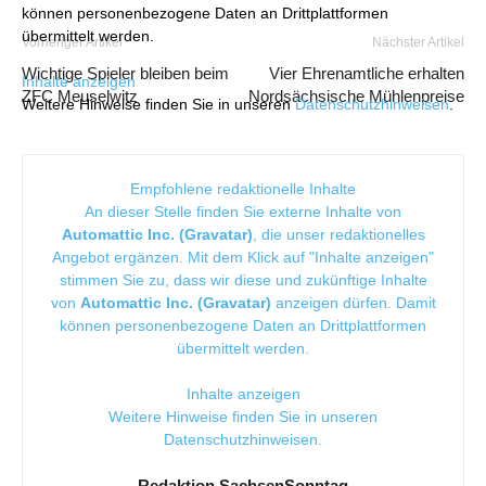
können personenbezogene Daten an Drittplattformen
übermittelt werden.
Vorheriger Artikel
Nächster Artikel
Wichtige Spieler bleiben beim
Vier Ehrenamtliche erhalten
Inhalte anzeigen
ZFC Meuselwitz
Nordsächsische Mühlenpreise
Weitere Hinweise finden Sie in unseren
Datenschutzhinweisen
.
Empfohlene redaktionelle Inhalte
An dieser Stelle finden Sie externe Inhalte von
Automattic Inc. (Gravatar)
, die unser redaktionelles
Angebot ergänzen. Mit dem Klick auf "Inhalte anzeigen"
stimmen Sie zu, dass wir diese und zukünftige Inhalte
von
Automattic Inc. (Gravatar)
anzeigen dürfen. Damit
können personenbezogene Daten an Drittplattformen
übermittelt werden.
Inhalte anzeigen
Weitere Hinweise finden Sie in unseren
Datenschutzhinweisen
.
Redaktion SachsenSonntag