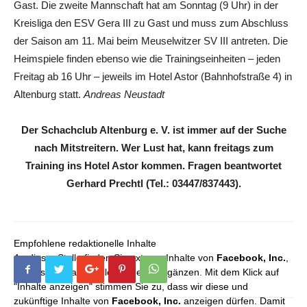
Gast. Die zweite Mannschaft hat am Sonntag (9 Uhr) in der
Kreisliga den ESV Gera III zu Gast und muss zum Abschluss
der Saison am 11. Mai beim Meuselwitzer SV III antreten. Die
Heimspiele finden ebenso wie die Trainingseinheiten – jeden
Freitag ab 16 Uhr – jeweils im Hotel Astor (Bahnhofstraße 4) in
Altenburg statt.
Andreas Neustadt
Der Schachclub Altenburg e. V. ist immer auf der Suche
nach Mitstreitern. Wer Lust hat, kann freitags zum
Training ins Hotel Astor kommen. Fragen beantwortet
Gerhard Prechtl (Tel.: 03447/837443).
Empfohlene redaktionelle Inhalte
An dieser Stelle finden Sie externe Inhalte von
Facebook, Inc.
,
die unser redaktionelles Angebot ergänzen. Mit dem Klick auf
"Inhalte anzeigen" stimmen Sie zu, dass wir diese und
zukünftige Inhalte von
Facebook, Inc.
anzeigen dürfen. Damit