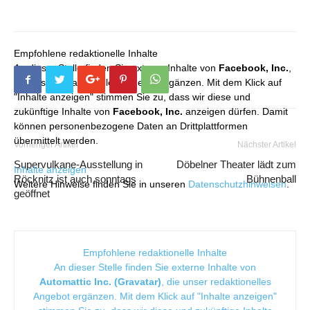
Empfohlene redaktionelle Inhalte
An dieser Stelle finden Sie externe Inhalte von
Facebook, Inc.
,
die unser redaktionelles Angebot ergänzen. Mit dem Klick auf
"Inhalte anzeigen" stimmen Sie zu, dass wir diese und
zukünftige Inhalte von
Facebook, Inc.
anzeigen dürfen. Damit
können personenbezogene Daten an Drittplattformen
übermittelt werden.
Vorheriger Artikel
Nächster Artikel
Supervulkane-Ausstellung in
Döbelner Theater lädt zum
Inhalte anzeigen
Röcknitz ist auch sonntags
Bühnenball
Weitere Hinweise finden Sie in unseren
Datenschutzhinweisen
.
geöffnet
Empfohlene redaktionelle Inhalte
An dieser Stelle finden Sie externe Inhalte von
Automattic Inc. (Gravatar)
, die unser redaktionelles
Angebot ergänzen. Mit dem Klick auf "Inhalte anzeigen"