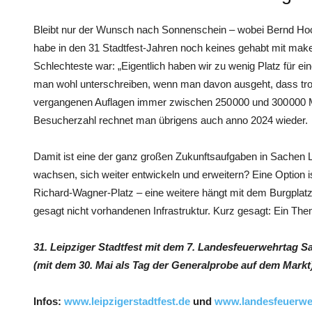
Bleibt nur der Wunsch nach Sonnenschein – wobei Bernd Hoc
habe in den 31 Stadtfest-Jahren noch keines gehabt mit makel
Schlechteste war: „Eigentlich haben wir zu wenig Platz für e
man wohl unterschreiben, wenn man davon ausgeht, dass tro
vergangenen Auflagen immer zwischen 250 000 und 300 000 Me
Besucherzahl rechnet man übrigens auch anno 2024 wieder.
Damit ist eine der ganz großen Zukunftsaufgaben in Sachen Le
wachsen, sich weiter entwickeln und erweitern? Eine Option 
Richard-Wagner-Platz – eine weitere hängt mit dem Burgplat
gesagt nicht vorhandenen Infrastruktur. Kurz gesagt: Ein The
31. Leipziger Stadtfest mit dem 7. Landesfeuerwehrtag Sa
(mit dem 30. Mai als Tag der Generalprobe auf dem Markt), 
Infos:
www.leipzigerstadtfest.de
und
www.landesfeuerwe