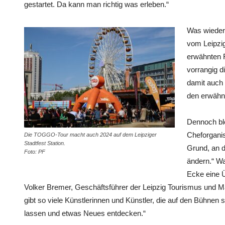
gestartet. Da kann man richtig was erleben.“
Was wiederu
vom Leipzig
erwähnten 
vorrangig 
damit auch
den erwähn
Dennoch ble
Cheforganis
Die TOGGO-Tour macht auch 2024 auf dem Leipziger
Stadtfest Station.
Grund, an 
Foto: PF
ändern.“ Wa
Ecke eine 
Volker Bremer, Geschäftsführer der Leipzig Tourismus und 
gibt so viele Künstlerinnen und Künstler, die auf den Bühnen
lassen und etwas Neues entdecken.“