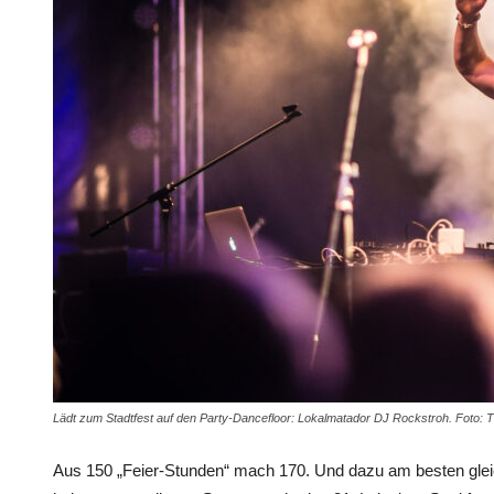
Lädt zum Stadtfest auf den Party-Dancefloor: Lokalmatador DJ Rockstroh. Foto: 
Aus 150 „Feier-Stunden“ mach 170. Und dazu am besten glei