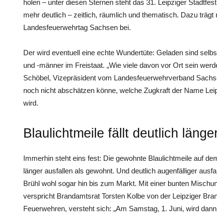
holen – unter diesen Sternen steht das 31. Leipziger Stadtfes
mehr deutlich – zeitlich, räumlich und thematisch. Dazu trägt ni
Landesfeuerwehrtag Sachsen bei.
Der wird eventuell eine echte Wundertüte: Geladen sind selb
und -männer im Freistaat. „Wie viele davon vor Ort sein werde
Schöbel, Vizepräsident vom Landesfeuerwehrverband Sachse
noch nicht abschätzen könne, welche Zugkraft der Name Lei
wird.
Blaulichtmeile fällt deutlich länge
Immerhin steht eins fest: Die gewohnte Blaulichtmeile auf de
länger ausfallen als gewohnt. Und deutlich augenfälliger aus
Brühl wohl sogar hin bis zum Markt. Mit einer bunten Mischun
verspricht Brandamtsrat Torsten Kolbe von der Leipziger Bra
Feuerwehren, versteht sich: „Am Samstag, 1. Juni, wird dann