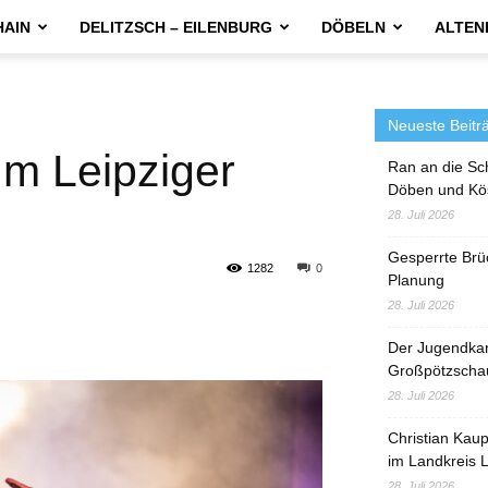
HAIN
DELITZSCH – EILENBURG
DÖBELN
ALTEN
Neueste Beitr
um Leipziger
Ran an die Sc
Döben und Kö
28. Juli 2026
Gesperrte Brü
1282
0
Planung
28. Juli 2026
Der Jugendka
Großpötzscha
28. Juli 2026
Christian Kau
im Landkreis L
28. Juli 2026