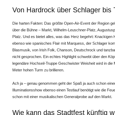
Von Hardrock über Schlager bis
Die harten Fakten: Das größte Open-Air-Event der Region geh
über die Bühne – Markt, Wilhelm-Leuschner-Platz, Augustuspl
Platz. Und es bietet alles, was das Herz begehrt: Knackigen
ebenso wie spanisches Flair mit Marquess, der Schlager kom
Blasmusik, von Irish Folk, Chanson, Deutschrock und tanzb
nicht gesprochen. Ein echtes Highlight schwebt über den Kö
legendäre Hochseil-Truppe Geschwister Weisheit wird in die 
Meter hohen Turm zu brillieren.
Ach ja – genau genommen geht der Spaß ja auch schon einen 
Illuminationsshow ebenso einen Testlauf benötigt wie die Feu
schon mit einer musikalischen Generalprobe auf den Markt.
Wie kann das Stadtfest künftig 