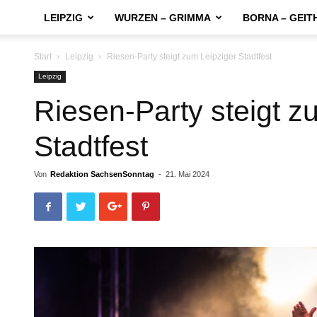
LEIPZIG
WURZEN – GRIMMA
BORNA – GEIT
Start
Leipzig
Riesen-Party steigt zum Leipziger Stadtfest
Leipzig
Riesen-Party steigt z
Stadtfest
Von
Redaktion SachsenSonntag
-
21. Mai 2024