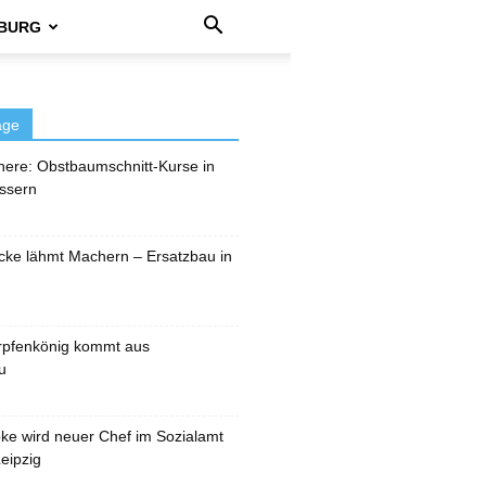
BURG
äge
here: Obstbaumschnitt-Kurse in
ssern
cke lähmt Machern – Ersatzbau in
rpfenkönig kommt aus
u
pke wird neuer Chef im Sozialamt
eipzig