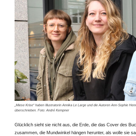
„Miese Krise“ haben Illustratorin Annika Le Large und die Autoren Ann-Sophie Henn
überschrieben. Foto: André Kempner
Glücklich sieht sie nicht aus, die Erde, die das Cover des Buc
zusammen, die Mundwinkel hängen herunter, als wolle sie sage