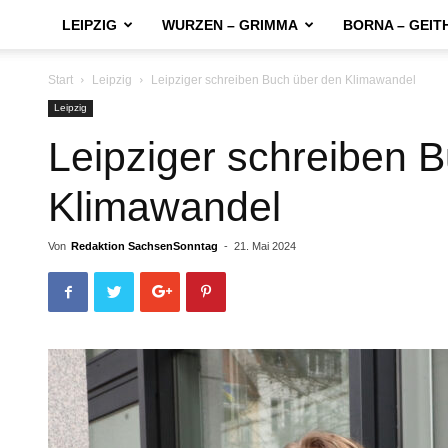
LEIPZIG
WURZEN – GRIMMA
BORNA – GEIT
Start
Leipzig
Leipziger schreiben Buch über den Klimawandel
Leipzig
Leipziger schreiben 
Klimawandel
Von
Redaktion SachsenSonntag
-
21. Mai 2024