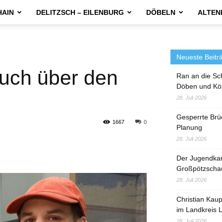
HAIN
DELITZSCH – EILENBURG
DÖBELN
ALTEN
Neueste Beitr
Buch über den
Ran an die Sc
Döben und Kö
28. Juli 2026
Gesperrte Brü
1667
0
Planung
28. Juli 2026
Der Jugendka
Großpötzscha
28. Juli 2026
Christian Kau
im Landkreis L
28. Juli 2026