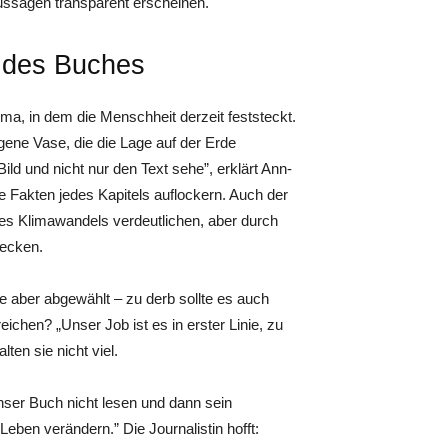
Aussagen transparent erscheinen.
e des Buches
mma, in dem die Menschheit derzeit feststeckt.
gene Vase, die die Lage auf der Erde
ild und nicht nur den Text sehe”, erklärt ­Ann-
e Fakten jedes Kapitels auflockern. Auch der
 des Klimawandels verdeutlichen, aber durch
recken.
e aber abgewählt – zu derb sollte es auch
ichen? „Unser Job ist es in erster Linie, zu
ten sie nicht viel.
nser Buch nicht lesen und dann sein
Leben verändern.” Die Journalistin hofft: