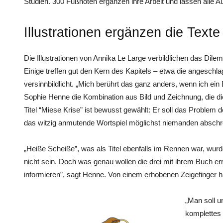
Studien. 300 Fußnoten ergänzen ihre Arbeit und lassen alle 
Illustrationen ergänzen die Text
Die Illustrationen von Annika Le Large verbildlichen das Dile
Einige treffen gut den Kern des Kapitels – etwa die angeschla
versinnbildlicht. „Mich berührt das ganz anders, wenn ich ein B
Sophie Henne die Kombination aus Bild und Zeichnung, die di
Titel “Miese Krise” ist bewusst gewählt: Er soll das Problem
das witzig anmutende Wortspiel möglichst niemanden absch
„Heiße Scheiße”, was als Titel ebenfalls im Rennen war, wurd
nicht sein. Doch was genau wollen die drei mit ihrem Buch erre
informieren”, sagt Henne. Von einem erhobenen Zeigefinger hal
„Man soll u
komplettes 