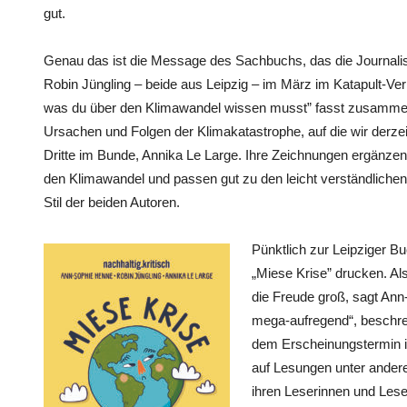
gut.
Genau das ist die Message des Sachbuchs, das die Journalis
Robin Jüngling – beide aus Leipzig – im März im Katapult-Verla
was du über den Klimawandel wissen musst” fasst zusammen
Ursachen und Folgen der Klimakatastrophe, auf die wir derzeit
Dritte im Bunde, Annika Le Large. Ihre Zeichnungen ergänz
den Klimawandel und passen gut zu den leicht verständlichen
Stil der beiden Autoren.
Pünktlich zur Leipziger 
„Miese Krise” drucken. Als
die Freude groß, sagt Ann
mega-aufregend“, beschre
dem Erscheinungstermin im 
auf Lesungen unter ander
ihren Leserinnen und Leser