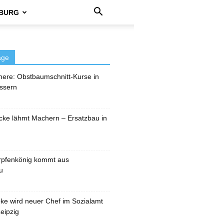
BURG
äge
here: Obstbaumschnitt-Kurse in
ssern
cke lähmt Machern – Ersatzbau in
rpfenkönig kommt aus
u
pke wird neuer Chef im Sozialamt
eipzig