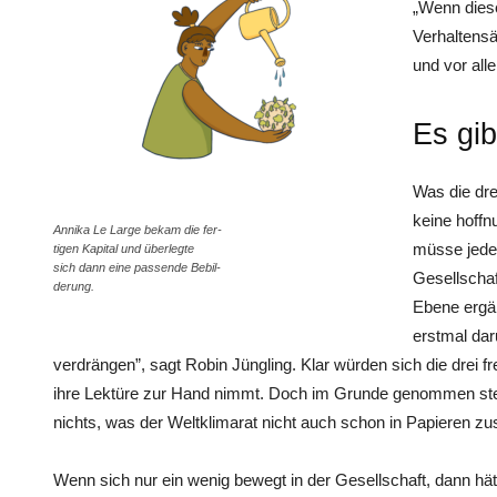
„Wenn diese
Verhaltensä
und vor all
Es gib
Was die dre
keine hoffn
Annika Le Large bekam die fer-
müsse jeder
tigen Kapital und überlegte
sich dann eine passende Bebil-
Gesellschaf
derung.
Ebene ergän
erstmal dar
verdrängen”, sagt ­Robin Jüngling. Klar würden sich die drei f
ihre Lektüre zur Hand nimmt. Doch im Grunde genommen steh
nichts, was der Weltklimarat nicht auch schon in Papieren z
Wenn sich nur ein wenig bewegt in der Gesellschaft, dann hä