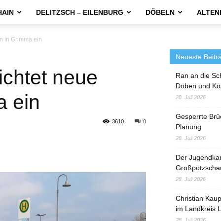
HAIN
DELITZSCH – EILENBURG
DÖBELN
ALTEN
en in Grimma ein
Neueste Beitr
ichtet neue
Ran an die Sc
Döben und Kö
a ein
28. Juli 2026
Gesperrte Brü
3610
0
Planung
28. Juli 2026
Der Jugendka
Großpötzscha
28. Juli 2026
Christian Kau
im Landkreis L
28. Juli 2026