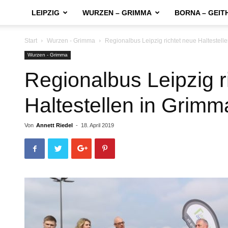
LEIPZIG
WURZEN – GRIMMA
BORNA – GEIT
Start
Wurzen - Grimma
Regionalbus Leipzig richtet neue Haltestell
Wurzen - Grimma
Regionalbus Leipzig r
Haltestellen in Grimm
Von
Annett Riedel
-
18. April 2019