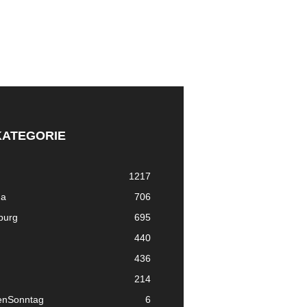
KATEGORIE
1217
ma
706
nburg
695
440
436
214
enSonntag
6