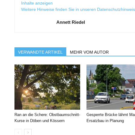
Inhalte anzeigen
Weitere Hinweise finden Sie in unseren
Datenschutzhinwei
Annett Riedel
VERWANDTE ARTIKEL
MEHR VOM AUTOR
Ran an die Schere: Obstbaumschnitt-
Gesperrte Brücke lähmt Ma
Kurse in Döben und Kössern
Ersatzbau in Planung