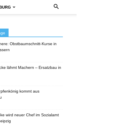
BURG
äge
here: Obstbaumschnitt-Kurse in
ssern
cke lähmt Machern – Ersatzbau in
rpfenkönig kommt aus
u
pke wird neuer Chef im Sozialamt
eipzig