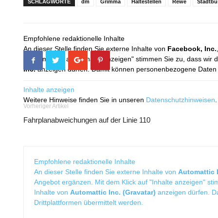
SCHLAGWORTE
dm
Grimma
Haltestellen
Rewe
Stadtbu
Empfohlene redaktionelle Inhalte
An dieser Stelle finden Sie externe Inhalte von
Facebook, Inc.
Mit dem Klick auf "Inhalte anzeigen" stimmen Sie zu, dass wir 
Inc.
anzeigen dürfen. Damit können personenbezogene Daten an
Inhalte anzeigen
Weitere Hinweise finden Sie in unseren
Datenschutzhinweisen
.
Vorheriger Artikel
Fahrplanabweichungen auf der Linie 110
Empfohlene redaktionelle Inhalte
An dieser Stelle finden Sie externe Inhalte von
Automattic I
Angebot ergänzen. Mit dem Klick auf "Inhalte anzeigen" sti
Inhalte von
Automattic Inc. (Gravatar)
anzeigen dürfen. 
Drittplattformen übermittelt werden.