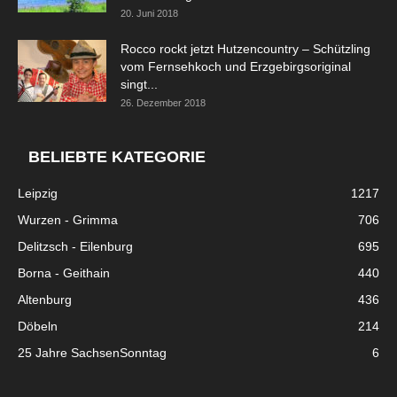
20. Juni 2018
Rocco rockt jetzt Hutzencountry – Schützling
vom Fernsehkoch und Erzgebirgsoriginal
singt...
26. Dezember 2018
BELIEBTE KATEGORIE
Leipzig
1217
Wurzen - Grimma
706
Delitzsch - Eilenburg
695
Borna - Geithain
440
Altenburg
436
Döbeln
214
25 Jahre SachsenSonntag
6