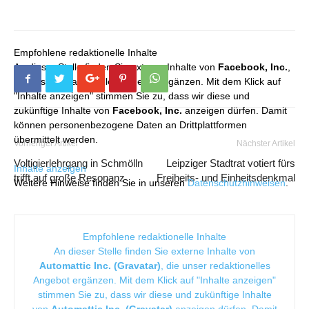
Empfohlene redaktionelle Inhalte
An dieser Stelle finden Sie externe Inhalte von
Facebook, Inc.
,
die unser redaktionelles Angebot ergänzen. Mit dem Klick auf
"Inhalte anzeigen" stimmen Sie zu, dass wir diese und
zukünftige Inhalte von
Facebook, Inc.
anzeigen dürfen. Damit
können personenbezogene Daten an Drittplattformen
übermittelt werden.
Vorheriger Artikel
Nächster Artikel
Voltigierlehrgang in Schmölln
Leipziger Stadtrat votiert fürs
Inhalte anzeigen
trifft auf große Resonanz
Freiheits- und Einheitsdenkmal
Weitere Hinweise finden Sie in unseren
Datenschutzhinweisen
.
Empfohlene redaktionelle Inhalte
An dieser Stelle finden Sie externe Inhalte von
Automattic Inc. (Gravatar)
, die unser redaktionelles
Angebot ergänzen. Mit dem Klick auf "Inhalte anzeigen"
stimmen Sie zu, dass wir diese und zukünftige Inhalte
von
Automattic Inc. (Gravatar)
anzeigen dürfen. Damit