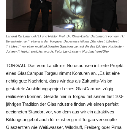
Landrat Kai Emanuel (li.) und Rektor Prof. Dr. Klaus-Dieter Barbknecht von der TU
Bergakademie Freiberg in der Torgauer Dauerausstellung „Standfest. Bibelfest.
Trinkfest.“ vor einer multifunktionalen Glaskonsole, auf die das Bild des Kurfürsten
Johann Friedrich projiziert wurde. Foto: Landratsamt Nordsachsen/Bley
TORGAU. Das vom Landkreis Nordsachsen initiierte Projekt
eines GlasCampus Torgau nimmt Konturen an. „Es ist eine
richtig gute Nachricht, dass wir das als Zukunfts-Vision
gestartete Ausbildungsprojekt eines GlasCampus zügig
realisieren können. Gerade hier in Torgau mit seiner fast 100-
jährigen Tradition der Glasindustrie finden wir einen perfekt
geeigneten Standort vor, von dem aus wir ein attraktives
Bildungsangebot auch für einst eng mit Torgau verknüpfte
Glaszentren wie Weißwasser, Wilsdruff, Freiberg oder Pirna