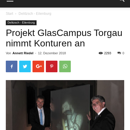
Start
Delitzsch - Eilenburg
Delitzsch - Eilenburg
Projekt GlasCampus Torgau
nimmt Konturen an
Von
Annett Riedel
-
12. Dezember 2018
2293
0