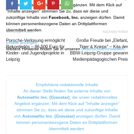
die unser redaktionelles Angebot ergänzen. Mit dem Klick auf
"Inhalte anzeigen" stimmen Sie zu, dass wir diese und
zukünftige Inhalte von
Facebook, Inc.
anzeigen dürfen. Damit
können personenbezogene Daten an Drittplattformen
übermittelt werden.
Vorheriger Artikel
Nächster Artikel
Porsche-Verlosung ermöglicht
Große Freude bei „Elefant,
Inhalte anzeigen
Rekorderlös – 86.500 Euro für
Tiger & Knirps“ – Kita der
Weitere Hinweise finden Sie in unseren
Datenschutzhinweisen
.
Kinder- und Jugendprojekte in
BBW-Leipzig-Gruppe gewann
Leipzig
Medienpädagogischen Preis
Empfohlene redaktionelle Inhalte
An dieser Stelle finden Sie externe Inhalte von
Automattic Inc. (Gravatar)
, die unser redaktionelles
Angebot ergänzen. Mit dem Klick auf "Inhalte anzeigen"
stimmen Sie zu, dass wir diese und zukünftige Inhalte
von
Automattic Inc. (Gravatar)
anzeigen dürfen. Damit
können personenbezogene Daten an Drittplattformen
übermittelt werden.