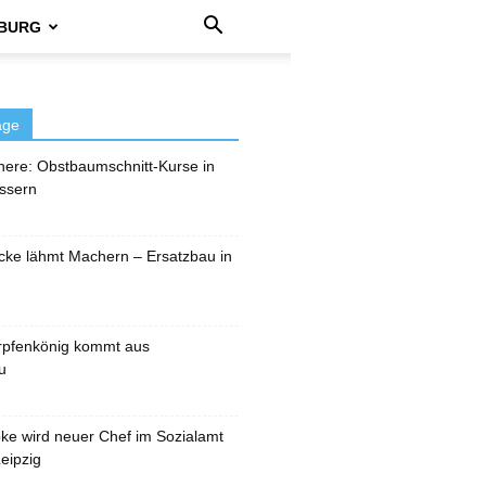
BURG
äge
here: Obstbaumschnitt-Kurse in
ssern
cke lähmt Machern – Ersatzbau in
rpfenkönig kommt aus
u
pke wird neuer Chef im Sozialamt
eipzig