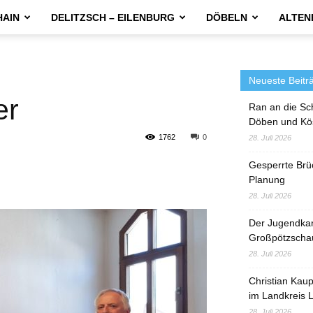
HAIN
DELITZSCH – EILENBURG
DÖBELN
ALTEN
Neueste Beitr
er
Ran an die Sc
Döben und Kö
1762
0
28. Juli 2026
Gesperrte Brü
Planung
28. Juli 2026
Der Jugendka
Großpötzscha
28. Juli 2026
Christian Kau
im Landkreis L
28. Juli 2026