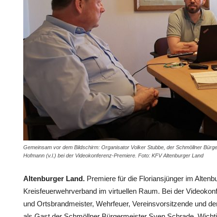
Gemeinsam vor dem Bildschirm: Organisator Volker Stubbe, der Schmöllner Bürg
Hofmann (v.l.) bei der Videokonferenz-Premiere. Foto: KFV Altenburger Land
Altenburger Land.
Premiere für die Floriansjünger im Altenbu
Kreisfeuerwehrverband im virtuellen Raum. Bei der Videokonf
und Ortsbrandmeister, Wehrfeuer, Vereinsvorsitzende und dere
als Gast der Schmöllner Bürgermeister Sven Schrade. Wicht