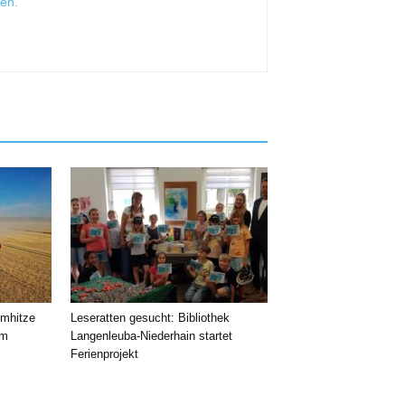
sen
.
emhitze
Leseratten gesucht: Bibliothek
im
Langenleuba-Niederhain startet
Ferienprojekt