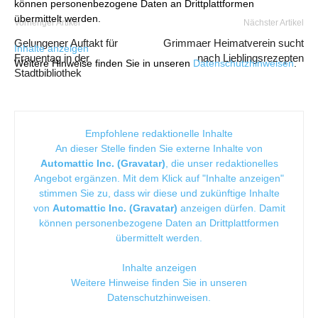
können personenbezogene Daten an Drittplattformen
übermittelt werden.
Vorheriger Artikel
Nächster Artikel
Gelungener Auftakt für
Grimmaer Heimatverein sucht
Inhalte anzeigen
Frauentag in der
nach Lieblingsrezepten
Weitere Hinweise finden Sie in unseren
Datenschutzhinweisen
.
Stadtbibliothek
Empfohlene redaktionelle Inhalte
An dieser Stelle finden Sie externe Inhalte von
Automattic Inc. (Gravatar)
, die unser redaktionelles
Angebot ergänzen. Mit dem Klick auf "Inhalte anzeigen"
stimmen Sie zu, dass wir diese und zukünftige Inhalte
von
Automattic Inc. (Gravatar)
anzeigen dürfen. Damit
können personenbezogene Daten an Drittplattformen
übermittelt werden.
Inhalte anzeigen
Weitere Hinweise finden Sie in unseren
Datenschutzhinweisen
.