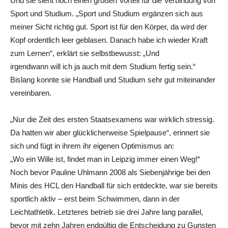
Und sie sieht noch einen großen Vorteil für die Verbindung von
Sport und Studium. „Sport und Studium ergänzen sich aus
meiner Sicht richtig gut. Sport ist für den Körper, da wird der
Kopf ordentlich leer geblasen. Danach habe ich wieder Kraft
zum Lernen“, erklärt sie selbstbewusst: „Und
irgendwann will ich ja auch mit dem Studium fertig sein.“
Bislang konnte sie Handball und Studium sehr gut miteinander
vereinbaren.
„Nur die Zeit des ersten Staatsexamens war wirklich stressig.
Da hatten wir aber glücklicherweise Spielpause“, erinnert sie
sich und fügt in ihrem ihr eigenen Optimismus an:
„Wo ein Wille ist, findet man in Leipzig immer einen Weg!“
Noch bevor Pauline Uhlmann 2008 als Siebenjährige bei den
Minis des HCL den Handball für sich entdeckte, war sie bereits
sportlich aktiv – erst beim Schwimmen, dann in der
Leichtathletik. Letzteres betrieb sie drei Jahre lang parallel,
bevor mit zehn Jahren endgültig die Entscheidung zu Gunsten