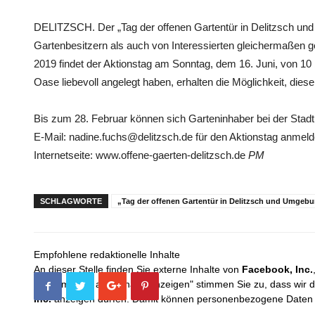
DELITZSCH. Der „Tag der offenen Gartentür in Delitzsch und
Gartenbesitzern als auch von Interessierten gleichermaßen g
2019 findet der Aktionstag am Sonntag, dem 16. Juni, von 10 
Oase liebevoll angelegt haben, erhalten die Möglichkeit, diese 
Bis zum 28. Februar können sich Garteninhaber bei der Stadt
E-Mail: nadine.fuchs@delitzsch.de für den Aktionstag anmeld
Internetseite: www.offene-gaerten-delitzsch.de
PM
SCHLAGWORTE
„Tag der offenen Gartentür in Delitzsch und Umgeb
Empfohlene redaktionelle Inhalte
An dieser Stelle finden Sie externe Inhalte von
Facebook, Inc.
Mit dem Klick auf "Inhalte anzeigen" stimmen Sie zu, dass wir 
Inc.
anzeigen dürfen. Damit können personenbezogene Daten an