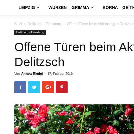
LEIPZIG
WURZEN – GRIMMA
BORNA – GEIT
Start
Delitzsch - Eilenburg
Offene Türen beim Aktionstag in Delitzsc
Delitzsch - Eilenburg
Offene Türen beim Akt
Delitzsch
Von
Annett Riedel
-
17. Februar 2019