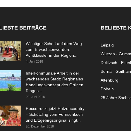
LIEBTE BEITRÄGE
BELIEBTE 
Wichtiger Schritt auf dem Weg
Leipzig
zum Erwachsenwerden:
Wurzen - Grim
Achtklässler in der Region...
4. Juni 2018
Delitzsch - Eile
Borna - Geithain
Interkommunale Arbeit in der
wachsenden Stadt: Regionales
Altenburg
Handlungskonzept des Grünen
Döbeln
Ringes...
20. Juni 2018
25 Jahre Sachs
Rocco rockt jetzt Hutzencountry
– Schützling vom Fernsehkoch
und Erzgebirgsoriginal singt...
26. Dezember 2018