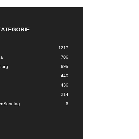
KATEGORIE
1217
ma
706
nburg
695
440
436
214
enSonntag
6