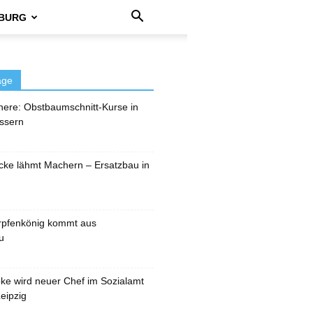
BURG
äge
here: Obstbaumschnitt-Kurse in
ssern
cke lähmt Machern – Ersatzbau in
rpfenkönig kommt aus
u
pke wird neuer Chef im Sozialamt
eipzig