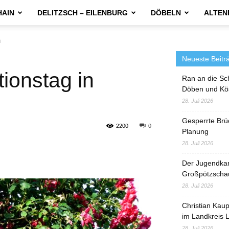
HAIN
DELITZSCH – EILENBURG
DÖBELN
ALTEN
h
Neueste Beitr
ionstag in
Ran an die Sc
Döben und Kö
28. Juli 2026
Gesperrte Brü
2200
0
Planung
28. Juli 2026
Der Jugendka
Großpötzscha
28. Juli 2026
Christian Kau
im Landkreis L
28. Juli 2026