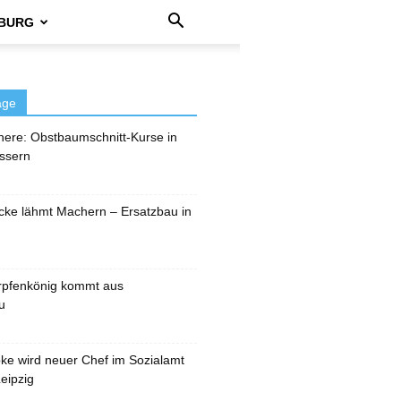
BURG
äge
here: Obstbaumschnitt-Kurse in
ssern
cke lähmt Machern – Ersatzbau in
rpfenkönig kommt aus
u
pke wird neuer Chef im Sozialamt
eipzig