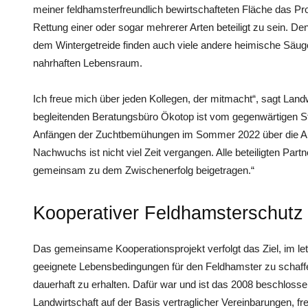
meiner feldhamsterfreundlich bewirtschafteten Fläche das Pr
Rettung einer oder sogar mehrerer Arten beteiligt zu sein. De
dem Wintergetreide finden auch viele andere heimische Säuget
nahrhaften Lebensraum.
Ich freue mich über jeden Kollegen, der mitmacht“, sagt La
begleitenden Beratungsbüro Ökotop ist vom gegenwärtigen St
Anfängen der Zuchtbemühungen im Sommer 2022 über die Aus
Nachwuchs ist nicht viel Zeit vergangen. Alle beteiligten Part
gemeinsam zu dem Zwischenerfolg beigetragen.“
Kooperativer Feldhamsterschutz
Das gemeinsame Kooperationsprojekt verfolgt das Ziel, im 
geeignete Lebensbedingungen für den Feldhamster zu schaffe
dauerhaft zu erhalten. Dafür war und ist das 2008 beschlos
Landwirtschaft auf der Basis vertraglicher Vereinbarungen, f