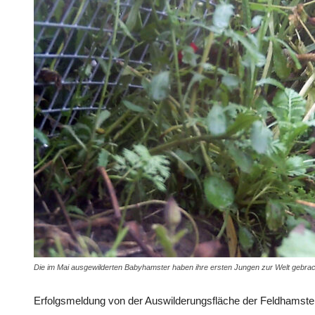
Die im Mai ausgewilderten Babyhamster haben ihre ersten Jungen zur Welt gebrach
Erfolgsmeldung von der Auswilderungsfläche der Feldhamste