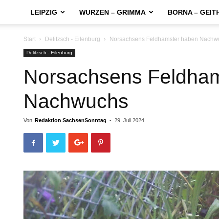
LEIPZIG
WURZEN – GRIMMA
BORNA – GEIT
Start
Delitzsch - Eilenburg
Norsachsens Feldhamster haben Nachw
Delitzsch - Eilenburg
Norsachsens Feldham
Nachwuchs
Von
Redaktion SachsenSonntag
-
29. Juli 2024