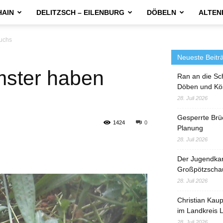
HAIN
DELITZSCH – EILENBURG
DÖBELN
ALTEN
uchs
Neueste Beitr
ster haben
Ran an die Sc
Döben und Kö
28. Juli 2026
Gesperrte Brü
1424
0
Planung
28. Juli 2026
Der Jugendka
Großpötzscha
28. Juli 2026
Christian Kau
im Landkreis L
28. Juli 2026