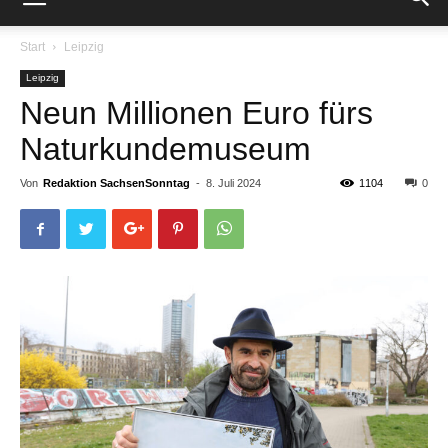
Start
Leipzig
Leipzig
Neun Millionen Euro fürs
Naturkundemuseum
Von
Redaktion SachsenSonntag
-
8. Juli 2024
1104
0