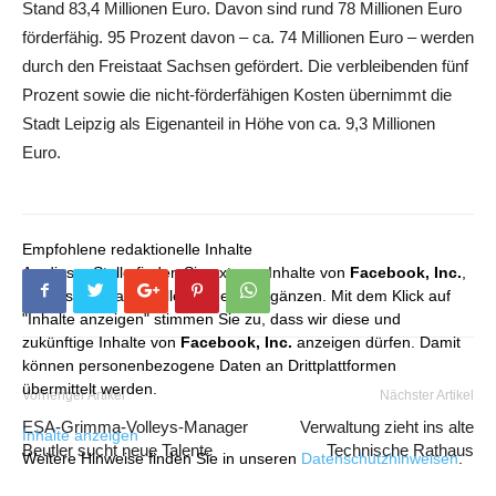
Stand 83,4 Millionen Euro. Davon sind rund 78 Millionen Euro
förderfähig. 95 Prozent davon – ca. 74 Millionen Euro – werden
durch den Freistaat Sachsen gefördert. Die verbleibenden fünf
Prozent sowie die nicht-förderfähigen Kosten übernimmt die
Stadt Leipzig als Eigenanteil in Höhe von ca. 9,3 Millionen
Euro.
Empfohlene redaktionelle Inhalte
An dieser Stelle finden Sie externe Inhalte von
Facebook, Inc.
,
die unser redaktionelles Angebot ergänzen. Mit dem Klick auf
"Inhalte anzeigen" stimmen Sie zu, dass wir diese und
zukünftige Inhalte von
Facebook, Inc.
anzeigen dürfen. Damit
können personenbezogene Daten an Drittplattformen
übermittelt werden.
Vorheriger Artikel
Nächster Artikel
ESA-Grimma-Volleys-Manager
Verwaltung zieht ins alte
Inhalte anzeigen
Beutler sucht neue Talente
Technische Rathaus
Weitere Hinweise finden Sie in unseren
Datenschutzhinweisen
.