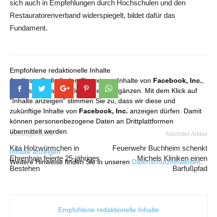
sich auch in Empfehlungen durch Hochschulen und den
Restauratorenverband widerspiegelt, bildet dafür das
Fundament.
Empfohlene redaktionelle Inhalte
An dieser Stelle finden Sie externe Inhalte von
Facebook, Inc.
,
die unser redaktionelles Angebot ergänzen. Mit dem Klick auf
"Inhalte anzeigen" stimmen Sie zu, dass wir diese und
zukünftige Inhalte von
Facebook, Inc.
anzeigen dürfen. Damit
können personenbezogene Daten an Drittplattformen
übermittelt werden.
Vorheriger Artikel
Nächster Artikel
Kita Holzwürmchen in
Feuerwehr Buchheim schenkt
Inhalte anzeigen
Ehrenhain feierte 25-jähriges
Michels Kliniken einen
Weitere Hinweise finden Sie in unseren
Datenschutzhinweisen
.
Bestehen
Barfußpfad
Empfohlene redaktionelle Inhalte