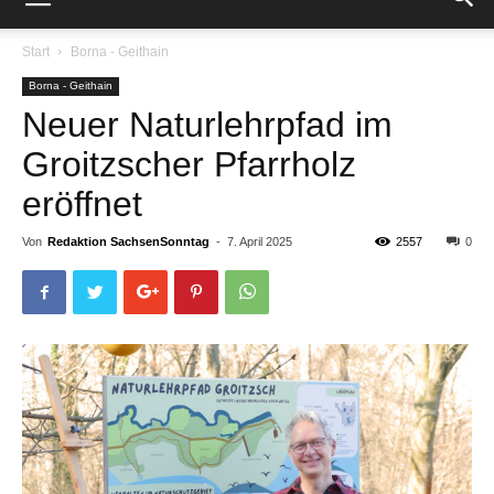
Start
Borna - Geithain
Borna - Geithain
Neuer Naturlehrpfad im
Groitzscher Pfarrholz
eröffnet
Von
Redaktion SachsenSonntag
-
7. April 2025
2557
0