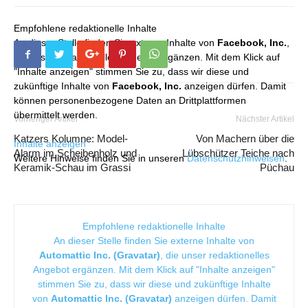
Empfohlene redaktionelle Inhalte
An dieser Stelle finden Sie externe Inhalte von
Facebook, Inc.
,
die unser redaktionelles Angebot ergänzen. Mit dem Klick auf
"Inhalte anzeigen" stimmen Sie zu, dass wir diese und
zukünftige Inhalte von
Facebook, Inc.
anzeigen dürfen. Damit
können personenbezogene Daten an Drittplattformen
übermittelt werden.
Vorheriger Artikel
Nächster Artikel
Katzers Kolumne: Model-
Von Machern über die
Inhalte anzeigen
Alarm im Scheibenholz und
Lübschützer Teiche nach
Weitere Hinweise finden Sie in unseren
Datenschutzhinweisen
.
Keramik-Schau im Grassi
Püchau
Empfohlene redaktionelle Inhalte
An dieser Stelle finden Sie externe Inhalte von
Automattic Inc. (Gravatar)
, die unser redaktionelles
Angebot ergänzen. Mit dem Klick auf "Inhalte anzeigen"
stimmen Sie zu, dass wir diese und zukünftige Inhalte
von
Automattic Inc. (Gravatar)
anzeigen dürfen. Damit