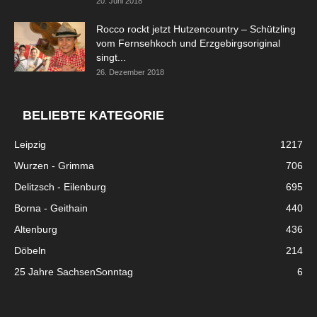
20. Juni 2018
Rocco rockt jetzt Hutzencountry – Schützling
vom Fernsehkoch und Erzgebirgsoriginal
singt...
26. Dezember 2018
BELIEBTE KATEGORIE
Leipzig
1217
Wurzen - Grimma
706
Delitzsch - Eilenburg
695
Borna - Geithain
440
Altenburg
436
Döbeln
214
25 Jahre SachsenSonntag
6