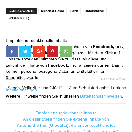
SCHLAGWORTE
Dübener Heide
Fazit
Unterstützer
Versammlung
Empfohlene redaktionelle Inhalte
An dieser Stelle finden Sie externe Inhalte von
Facebook, Inc.
,
die unser redaktionelles Angebot ergänzen. Mit dem Klick auf
"Inhalte anzeigen" stimmen Sie zu, dass wir diese und
zukünftige Inhalte von
Facebook, Inc.
anzeigen dürfen. Damit
können personenbezogene Daten an Drittplattformen
übermittelt werden.
Vorheriger Artikel
Nächster Artikel
„Segen, Volltreffer und Glück“
Zum Schulstart gab’s Laptops
Inhalte anzeigen
Weitere Hinweise finden Sie in unseren
Datenschutzhinweisen
.
Empfohlene redaktionelle Inhalte
An dieser Stelle finden Sie externe Inhalte von
Automattic Inc. (Gravatar)
, die unser redaktionelles
Angebot ergänzen. Mit dem Klick auf "Inhalte anzeigen"