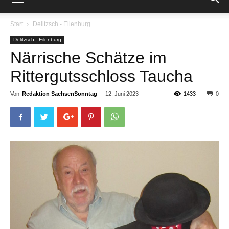
Start
Delitzsch - Eilenburg
Delitzsch - Eilenburg
Närrische Schätze im
Rittergutsschloss Taucha
Von
Redaktion SachsenSonntag
-
12. Juni 2023
1433
0