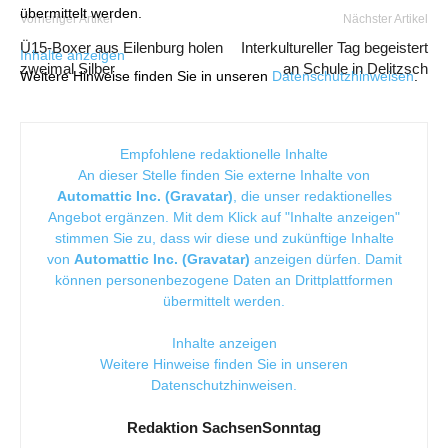
übermittelt werden.
Vorheriger Artikel
Nächster Artikel
Ü15-Boxer aus Eilenburg holen
Interkultureller Tag begeistert
Inhalte anzeigen
zweimal Silber
an Schule in Delitzsch
Weitere Hinweise finden Sie in unseren
Datenschutzhinweisen
.
Empfohlene redaktionelle Inhalte
An dieser Stelle finden Sie externe Inhalte von
Automattic Inc. (Gravatar)
, die unser redaktionelles
Angebot ergänzen. Mit dem Klick auf "Inhalte anzeigen"
stimmen Sie zu, dass wir diese und zukünftige Inhalte
von
Automattic Inc. (Gravatar)
anzeigen dürfen. Damit
können personenbezogene Daten an Drittplattformen
übermittelt werden.
Inhalte anzeigen
Weitere Hinweise finden Sie in unseren
Datenschutzhinweisen
.
Redaktion SachsenSonntag