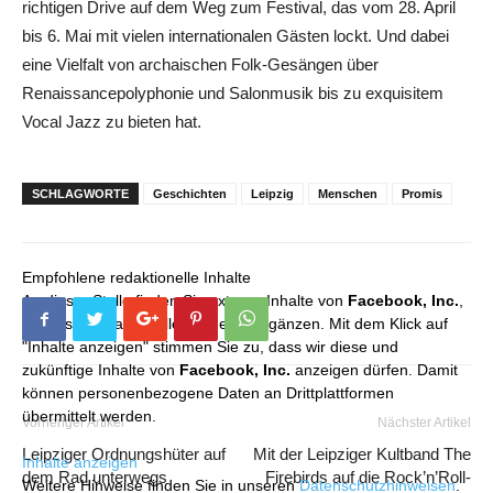
richtigen Drive auf dem Weg zum Festival, das vom 28. April
bis 6. Mai mit vielen internationalen Gästen lockt. Und dabei
eine Vielfalt von archaischen Folk-Gesängen über
Renaissancepolyphonie und Salonmusik bis zu exquisitem
Vocal Jazz zu bieten hat.
SCHLAGWORTE
Geschichten
Leipzig
Menschen
Promis
Empfohlene redaktionelle Inhalte
An dieser Stelle finden Sie externe Inhalte von
Facebook, Inc.
,
die unser redaktionelles Angebot ergänzen. Mit dem Klick auf
"Inhalte anzeigen" stimmen Sie zu, dass wir diese und
zukünftige Inhalte von
Facebook, Inc.
anzeigen dürfen. Damit
können personenbezogene Daten an Drittplattformen
übermittelt werden.
Vorheriger Artikel
Nächster Artikel
Leipziger Ordnungshüter auf
Mit der Leipziger Kultband The
Inhalte anzeigen
dem Rad unterwegs
Firebirds auf die Rock’n’Roll-
Weitere Hinweise finden Sie in unseren
Datenschutzhinweisen
.