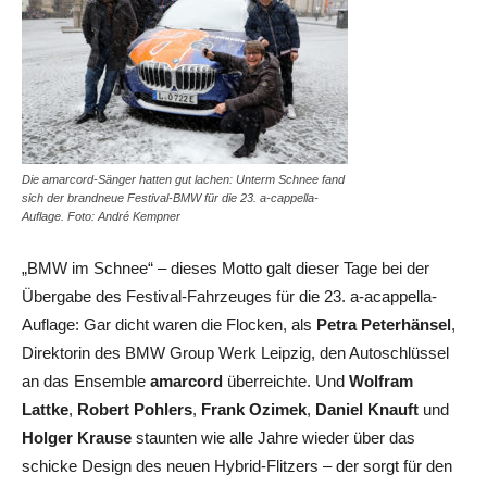
Die amarcord-Sänger hatten gut lachen: Unterm Schnee fand
sich der brandneue Festival-BMW für die 23. a-cappella-
Auflage. Foto: André Kempner
„BMW im Schnee“ – dieses Motto galt dieser Tage bei der
Übergabe des Festival-Fahrzeuges für die 23. a-acappella-
Auflage: Gar dicht waren die Flocken, als
Petra Peterhänsel
,
Direktorin des BMW Group Werk Leipzig, den Autoschlüssel
an das Ensemble
amarcord
überreichte. Und
Wolfram
Lattke
,
Robert Pohlers
,
Frank Ozimek
,
Daniel Knauft
und
Holger Krause
staunten wie alle Jahre wieder über das
schicke Design des neuen Hybrid-Flitzers – der sorgt für den