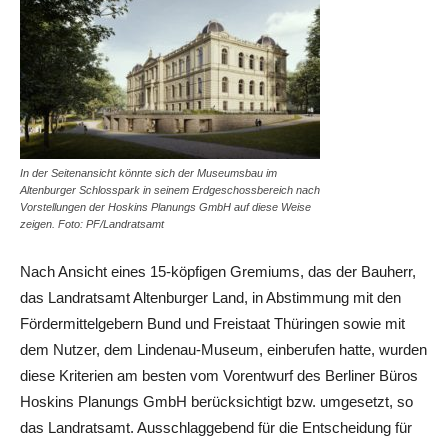
In der Seitenansicht könnte sich der Museumsbau im
Altenburger Schlosspark in seinem Erdgeschossbereich nach
Vorstellungen der Hoskins Planungs GmbH auf diese Weise
zeigen. Foto: PF/Landratsamt
Nach Ansicht eines 15-köpfigen Gremiums, das der Bauherr,
das Landratsamt Altenburger Land, in Abstimmung mit den
Fördermittelgebern Bund und Freistaat Thüringen sowie mit
dem Nutzer, dem Lindenau-Museum, einberufen hatte, wurden
diese Kriterien am besten vom Vorentwurf des Berliner Büros
Hoskins Planungs GmbH berücksichtigt bzw. umgesetzt, so
das Landratsamt. Ausschlaggebend für die Entscheidung für