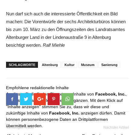
Nun darf sich auch die interessierte Öffentlichkeit ein Bild
machen: Die Vorentwürfe der sechs Architekturbüros können
bis zum 10. März zu den Öffnungszeiten des Landratsamtes
Altenburger Land in der Lindenaustraße 9 in Altenburg
besichtigt werden.
Ralf Miehle
SCHLAGWORTE
Altenburg
Kultur
Museum
Sanierung
Empfohlene redaktionelle Inhalte
An dieser Stelle finden Sie externe Inhalte von
Facebook, Inc.
,
die unser redaktionelles Angebot ergänzen. Mit dem Klick auf
"Inhalte anzeigen" stimmen Sie zu, dass wir diese und
zukünftige Inhalte von
Facebook, Inc.
anzeigen dürfen. Damit
können personenbezogene Daten an Drittplattformen
übermittelt werden.
Vorheriger Artikel
Nächster Artikel