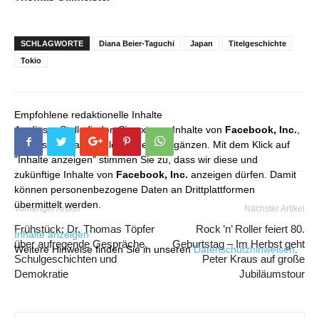
SCHLAGWORTE
Diana Beier-Taguchi
Japan
Titelgeschichte
Tokio
Empfohlene redaktionelle Inhalte
An dieser Stelle finden Sie externe Inhalte von
Facebook, Inc.
,
die unser redaktionelles Angebot ergänzen. Mit dem Klick auf
"Inhalte anzeigen" stimmen Sie zu, dass wir diese und
zukünftige Inhalte von
Facebook, Inc.
anzeigen dürfen. Damit
können personenbezogene Daten an Drittplattformen
übermittelt werden.
Vorheriger Artikel
Nächster Artikel
Frühstück: Dr. Thomas Töpfer
Rock ’n’ Roller feiert 80.
Inhalte anzeigen
über aufregende Gespräche,
Geburtstag – Im Herbst geht
Weitere Hinweise finden Sie in unseren
Datenschutzhinweisen
.
Schulgeschichten und
Peter Kraus auf große
Demokratie
Jubiläumstour