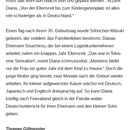
muss das wohl durchdacht sein und geplant werden“, erzählt
Diana. „Von der Elternzeit bis zum Kindergartenplatz ist alles
viel schwieriger als in Deutschland.“
Einen Tag nach ihrem 35. Geburtstag wurde Söhnchen Mitsuki
geboren, der seitdem das Familienleben bestimmt. Dianas
Ehemann Souichirou, der bei einem Logistikunternehmen
arbeitet, nahm ein knappes Jahr Elternzeit. „Das war in Tokio
eine Sensation“, meint Diana schmunzelnd. „Meistens bleibt
nur die Frau ein gutes Jahr mit dem Kind zu Hause.“ Doch die
junge Mutter ging bereits zwei Monate nach der Geburt wieder
arbeiten. Ihr kleiner aufgeweckter Kaiser wächst mit Deutsch,
Japanisch und Englisch dreisprachig auf. So kann Diana
künftig nach Feierabend gleich in der Familie weiter
Deutschunterricht für ihren Ehemann und den kleinen Sohn
geben.
Thomas Gillmeister