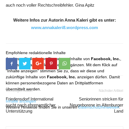
auch noch voller Rechtschreibfehler. Gina Apitz
Weitere Infos zur Autorin Anna Kaleri gibt es unter:
www.annakaleri8.wordpress.com
Empfohlene redaktionelle Inhalte
An dieser Stelle finden Sie externe Inhalte von
Facebook, Inc.
,
die unser redaktionelles Angebot ergänzen. Mit dem Klick auf
"Inhalte anzeigen" stimmen Sie zu, dass wir diese und
zukünftige Inhalte von
Facebook, Inc.
anzeigen dürfen. Damit
können personenbezogene Daten an Drittplattformen
übermittelt werden.
Vorheriger Artikel
Nächster Artikel
Friedensdorf International
Seniorinnen stricken für
Inhalte anzeigen
sucht nach ehrenamtlicher
Neugeborene im Altenburger
Weitere Hinweise finden Sie in unseren
Datenschutzhinweisen
.
Unterstützung
Land