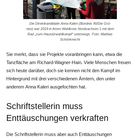
Die Direktkandidatin Anna Kaleri (Bündnis 90/Die Grü-
nen) war 2019 in ihrem Wahlkreis Nordsachsen 1 mit dem
Rad „zum Haustürwahlkampf“ unterwegs. Foto: Mathias
Schönknecht
Sie merkt, dass sie Projekte voranbringen kann, etwa die
Tanzfläche am Richard-Wagner-Hain. Viele Menschen freuen
sich heute darüber, doch sie kennen nicht den Kampf im
Hintergrund mit drei verschiedenen Ämtern, den unter
anderem Anna Kaleri ausgefochten hat.
Schriftstellerin muss
Enttäuschungen verkraften
Die Schriftstellerin muss aber auch Enttäuschungen