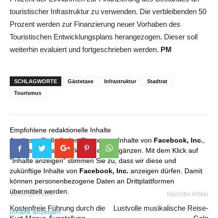
touristischer Infrastruktur zu verwenden. Die verbleibenden 50
Prozent werden zur Finanzierung neuer Vorhaben des
Touristischen Entwicklungsplans herangezogen. Dieser soll
weiterhin evaluiert und fortgeschrieben werden.
PM
SCHLAGWORTE
Gästetaxe
Infrastruktur
Stadtrat
Tourismus
Empfohlene redaktionelle Inhalte
An dieser Stelle finden Sie externe Inhalte von
Facebook, Inc.
,
die unser redaktionelles Angebot ergänzen. Mit dem Klick auf
"Inhalte anzeigen" stimmen Sie zu, dass wir diese und
zukünftige Inhalte von
Facebook, Inc.
anzeigen dürfen. Damit
können personenbezogene Daten an Drittplattformen
übermittelt werden.
Vorheriger Artikel
Nächster Artikel
Kostenfreie Führung durch die
Lustvolle musikalische Reise-
Inhalte anzeigen