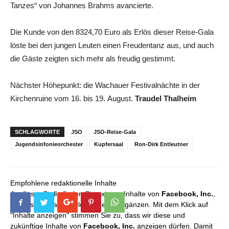
Tanzes“ von Johannes Brahms avancierte.
Die Kunde von den 8324,70 Euro als Erlös dieser Reise-Gala
löste bei den jungen Leuten einen Freudentanz aus, und auch
die Gäste zeigten sich mehr als freudig gestimmt.
Nächster Höhepunkt: die Wachauer Festivalnächte in der
Kirchenruine vom 16. bis 19. August.
Traudel Thalheim
SCHLAGWORTE
JSO
JSO-Reise-Gala
Jugendsinfonieorchester
Kupfersaal
Ron-Dirk Entleutner
Empfohlene redaktionelle Inhalte
An dieser Stelle finden Sie externe Inhalte von
Facebook, Inc.
,
die unser redaktionelles Angebot ergänzen. Mit dem Klick auf
"Inhalte anzeigen" stimmen Sie zu, dass wir diese und
zukünftige Inhalte von
Facebook, Inc.
anzeigen dürfen. Damit