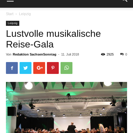
Start
Leipzig
Leipzig
Lustvolle musikalische
Reise-Gala
Von
Redaktion SachsenSonntag
-
11. Juli 2018
2925
0