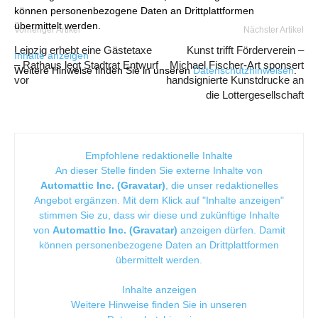
können personenbezogene Daten an Drittplattformen
übermittelt werden.
Vorheriger Artikel
Nächster Artikel
Leipzig erhebt eine Gästetaxe
Kunst trifft Förderverein –
Inhalte anzeigen
– Rathaus legt Stadtrat Entwurf
Michael Fischer-Art sponsert
Weitere Hinweise finden Sie in unseren
Datenschutzhinweisen
.
vor
handsignierte Kunstdrucke an
die Lottergesellschaft
Empfohlene redaktionelle Inhalte
An dieser Stelle finden Sie externe Inhalte von
Automattic Inc. (Gravatar)
, die unser redaktionelles
Angebot ergänzen. Mit dem Klick auf "Inhalte anzeigen"
stimmen Sie zu, dass wir diese und zukünftige Inhalte
von
Automattic Inc. (Gravatar)
anzeigen dürfen. Damit
können personenbezogene Daten an Drittplattformen
übermittelt werden.
Inhalte anzeigen
Weitere Hinweise finden Sie in unseren