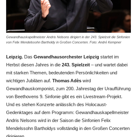
Gewandhauskapellmeister Andris Nelsons dirigiert in der 243. Spielzeit die Sinfonien
von Felix Mendelssohn Bartholdy in Großen Concerten. Foto: André Kempner
Leipzig.
Das
Gewandhausorchester Leipzig
startet im
Herbst diesen Jahres in die
243. Spielzeit
– und wartet dabei
mit starken Themen, bedeutenden Persönlichkeiten und
wichtigen Jubiläen auf.
Thomas Adès
wird
Gewandhauskomponist, zum 200. Jahrestag der Uraufführung
von Beethovens 9. Sinfonie gibt es ein Livestream-Projekt.
Und es stehen Konzerte anlässlich des Holocaust-
Gedenktages auf dem Programm: Gewandhauskapellmeister
Andris Nelsons wird in der Saison die Sinfonien Felix
Mendelssohn Bartholdys vollständig in den Großen Concerten
dirigieren.