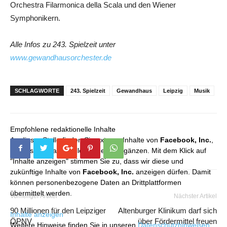
Orchestra Filarmonica della Scala und den Wiener
Symphonikern.
Alle Infos zu 243. Spielzeit unter
www.gewandhausorchester.de
SCHLAGWORTE
243. Spielzeit
Gewandhaus
Leipzig
Musik
Empfohlene redaktionelle Inhalte
An dieser Stelle finden Sie externe Inhalte von
Facebook, Inc.
,
die unser redaktionelles Angebot ergänzen. Mit dem Klick auf
"Inhalte anzeigen" stimmen Sie zu, dass wir diese und
zukünftige Inhalte von
Facebook, Inc.
anzeigen dürfen. Damit
können personenbezogene Daten an Drittplattformen
übermittelt werden.
Vorheriger Artikel
Nächster Artikel
90 Millionen für den Leipziger
Altenburger Klinikum darf sich
Inhalte anzeigen
ÖPNV
über Fördermittel freuen
Weitere Hinweise finden Sie in unseren
Datenschutzhinweisen
.