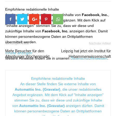
Empfohlene redaktionelle Inhalte
An dieser Stelle finden Sie externe Inhalte von
Facebook, Inc.
,
die unser redaktionelles Angebot ergänzen. Mit dem Klick auf
"Inhalte anzeigen" stimmen Sie zu, dass wir diese und
zukünftige Inhalte von
Facebook, Inc.
anzeigen dürfen. Damit
können personenbezogene Daten an Drittplattformen
übermittelt werden.
Vorheriger Artikel
Nächster Artikel
Mehr Besucher für den
Leipzig hat jetzt ein Institut für
Inhalte anzeigen
Altenburger Wochenmarkt
Hebammenwissenschaft
Weitere Hinweise finden Sie in unseren
Datenschutzhinweisen
.
Empfohlene redaktionelle Inhalte
An dieser Stelle finden Sie externe Inhalte von
Automattic Inc. (Gravatar)
, die unser redaktionelles
Angebot ergänzen. Mit dem Klick auf "Inhalte anzeigen"
stimmen Sie zu, dass wir diese und zukünftige Inhalte
von
Automattic Inc. (Gravatar)
anzeigen dürfen. Damit
können personenbezogene Daten an Drittplattformen