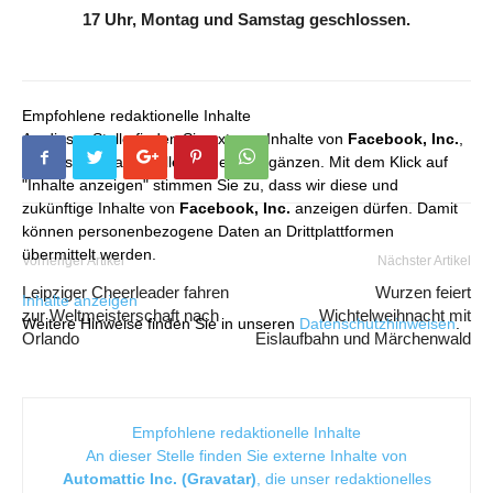
17 Uhr, Montag und Samstag geschlossen.
Empfohlene redaktionelle Inhalte
An dieser Stelle finden Sie externe Inhalte von
Facebook, Inc.
,
die unser redaktionelles Angebot ergänzen. Mit dem Klick auf
"Inhalte anzeigen" stimmen Sie zu, dass wir diese und
zukünftige Inhalte von
Facebook, Inc.
anzeigen dürfen. Damit
können personenbezogene Daten an Drittplattformen
übermittelt werden.
Vorheriger Artikel
Nächster Artikel
Leipziger Cheerleader fahren
Wurzen feiert
Inhalte anzeigen
zur Weltmeisterschaft nach
Wichtelweihnacht mit
Weitere Hinweise finden Sie in unseren
Datenschutzhinweisen
.
Orlando
Eislaufbahn und Märchenwald
Empfohlene redaktionelle Inhalte
An dieser Stelle finden Sie externe Inhalte von
Automattic Inc. (Gravatar)
, die unser redaktionelles