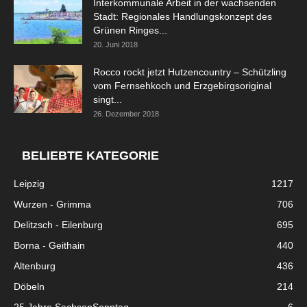
Interkommunale Arbeit in der wachsenden
Stadt: Regionales Handlungskonzept des
Grünen Ringes...
20. Juni 2018
Rocco rockt jetzt Hutzencountry – Schützling
vom Fernsehkoch und Erzgebirgsoriginal
singt...
26. Dezember 2018
BELIEBTE KATEGORIE
Leipzig
1217
Wurzen - Grimma
706
Delitzsch - Eilenburg
695
Borna - Geithain
440
Altenburg
436
Döbeln
214
25 Jahre SachsenSonntag
6