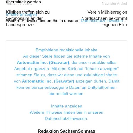
übermittelt werden.
Vorheriger Artikel
Nächster Artikel
Kliniken treffen sich zu
Verein Mühlenregion
Inhalte anzeigen
Symposium an der
Nordsachsen bekommt
Weitere Hinweise finden Sie in unseren
Datenschutzhinweisen
.
Landesgrenze
eigenen Film
Empfohlene redaktionelle Inhalte
An dieser Stelle finden Sie externe Inhalte von
Automattic Inc. (Gravatar)
, die unser redaktionelles
Angebot ergänzen. Mit dem Klick auf "Inhalte anzeigen"
stimmen Sie zu, dass wir diese und zukünftige Inhalte
von
Automattic Inc. (Gravatar)
anzeigen dürfen. Damit
können personenbezogene Daten an Drittplattformen
übermittelt werden.
Inhalte anzeigen
Weitere Hinweise finden Sie in unseren
Datenschutzhinweisen
.
Redaktion SachsenSonntag