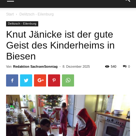
Start
Delitzsch - Eilenburg
Delitzsch - Eilenburg
Knut Jänicke ist der gute
Geist des ­Kinderheims in
Biesen
Von
Redaktion SachsenSonntag
-
8. Dezember 2025
540
0