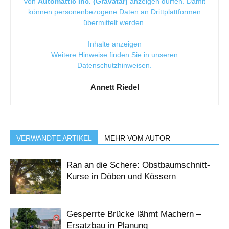
von
Automattic Inc. (Gravatar)
anzeigen dürfen. Damit
können personenbezogene Daten an Drittplattformen
übermittelt werden.
Inhalte anzeigen
Weitere Hinweise finden Sie in unseren
Datenschutzhinweisen
.
Annett Riedel
VERWANDTE ARTIKEL
MEHR VOM AUTOR
Ran an die Schere: Obstbaumschnitt-
Kurse in Döben und Kössern
Gesperrte Brücke lähmt Machern –
Ersatzbau in Planung