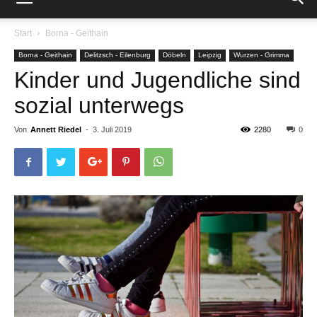
Start
Borna - Geithain
Borna - Geithain
Delitzsch - Eilenburg
Döbeln
Leipzig
Wurzen - Grimma
Kinder und Jugendliche sind
sozial unterwegs
Von
Annett Riedel
-
3. Juli 2019
2280
0