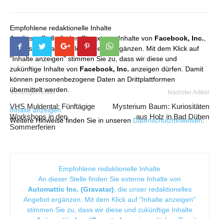
Empfohlene redaktionelle Inhalte
An dieser Stelle finden Sie externe Inhalte von
Facebook, Inc.
,
die unser redaktionelles Angebot ergänzen. Mit dem Klick auf
"Inhalte anzeigen" stimmen Sie zu, dass wir diese und
zukünftige Inhalte von
Facebook, Inc.
anzeigen dürfen. Damit
können personenbezogene Daten an Drittplattformen
übermittelt werden.
Vorheriger Artikel
Nächster Artikel
VHS Muldental: Fünftägige
Mysterium Baum: Kuriositäten
Inhalte anzeigen
Workshops in den
aus Holz in Bad Düben
Weitere Hinweise finden Sie in unseren
Datenschutzhinweisen
.
Sommerferien
Empfohlene redaktionelle Inhalte
An dieser Stelle finden Sie externe Inhalte von
Automattic Inc. (Gravatar)
, die unser redaktionelles
Angebot ergänzen. Mit dem Klick auf "Inhalte anzeigen"
stimmen Sie zu, dass wir diese und zukünftige Inhalte