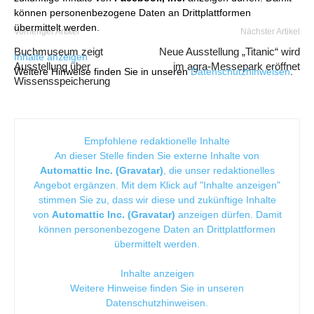
können personenbezogene Daten an Drittplattformen
übermittelt werden.
Vorheriger Artikel
Nächster Artikel
Buchmuseum zeigt
Neue Ausstellung „Titanic“ wird
Inhalte anzeigen
Ausstellung über
im agra-Messepark eröffnet
Weitere Hinweise finden Sie in unseren
Datenschutzhinweisen
.
Wissensspeicherung
Empfohlene redaktionelle Inhalte
An dieser Stelle finden Sie externe Inhalte von
Automattic Inc. (Gravatar)
, die unser redaktionelles
Angebot ergänzen. Mit dem Klick auf "Inhalte anzeigen"
stimmen Sie zu, dass wir diese und zukünftige Inhalte
von
Automattic Inc. (Gravatar)
anzeigen dürfen. Damit
können personenbezogene Daten an Drittplattformen
übermittelt werden.
Inhalte anzeigen
Weitere Hinweise finden Sie in unseren
Datenschutzhinweisen
.