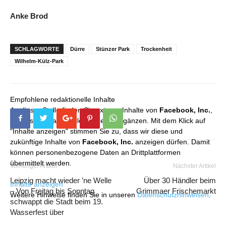
Anke Brod
SCHLAGWORTE
Dürre
Stünzer Park
Trockenheit
Wilhelm-Külz-Park
Empfohlene redaktionelle Inhalte
An dieser Stelle finden Sie externe Inhalte von
Facebook, Inc.
,
die unser redaktionelles Angebot ergänzen. Mit dem Klick auf
"Inhalte anzeigen" stimmen Sie zu, dass wir diese und
zukünftige Inhalte von
Facebook, Inc.
anzeigen dürfen. Damit
können personenbezogene Daten an Drittplattformen
übermittelt werden.
Vorheriger Artikel
Nächster Artikel
Leipzig macht wieder ’ne Welle
Über 30 Händler beim
Inhalte anzeigen
– Von Freitag bis Sonntag
Grimmaer Frischemarkt
Weitere Hinweise finden Sie in unseren
Datenschutzhinweisen
.
schwappt die Stadt beim 19.
Wasserfest über