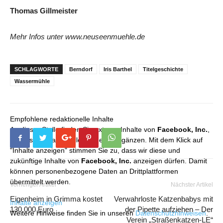
Thomas Gillmeister
Mehr Infos unter www.neuseenmuehle.de
SCHLAGWORTE
Berndorf
Iris Barthel
Titelgeschichte
Wassermühle
Empfohlene redaktionelle Inhalte
An dieser Stelle finden Sie externe Inhalte von
Facebook, Inc.
,
die unser redaktionelles Angebot ergänzen. Mit dem Klick auf
"Inhalte anzeigen" stimmen Sie zu, dass wir diese und
zukünftige Inhalte von
Facebook, Inc.
anzeigen dürfen. Damit
können personenbezogene Daten an Drittplattformen
übermittelt werden.
Vorheriger Artikel
Nächster Artikel
Eigenheim in Grimma kostet
Verwahrloste Katzenbabys mit
Inhalte anzeigen
130.000 Euro
der Pipette aufziehen – Der
Weitere Hinweise finden Sie in unseren
Datenschutzhinweisen
.
Verein „Straßenkatzen-LE“