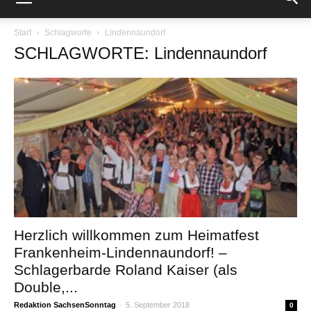
Start
Schlagworte
Lindennaundorf
SCHLAGWORTE: Lindennaundorf
Herzlich willkommen zum Heimatfest
Frankenheim-Lindennaundorf! –
Schlagerbarde Roland Kaiser (als
Double,...
Redaktion SachsenSonntag
-
5. September 2018
0