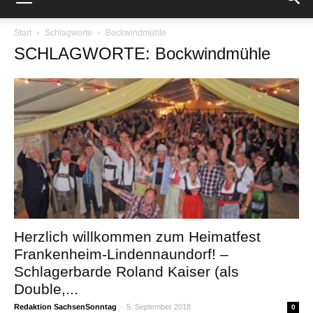
Start
Schlagworte
Bockwindmühle
SCHLAGWORTE: Bockwindmühle
Herzlich willkommen zum Heimatfest
Frankenheim-Lindennaundorf! –
Schlagerbarde Roland Kaiser (als
Double,...
Redaktion SachsenSonntag
-
5. September 2018
0