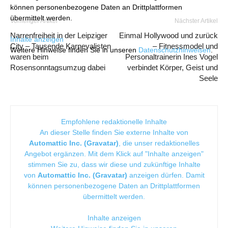
können personenbezogene Daten an Drittplattformen
übermittelt werden.
Vorheriger Artikel
Nächster Artikel
Narrenfreiheit in der Leipziger
Einmal Hollywood und zurück
Inhalte anzeigen
City – Tausende Karnevalisten
– Fitnessmodel und
Weitere Hinweise finden Sie in unseren
Datenschutzhinweisen
.
waren beim
Personaltrainerin Ines Vogel
Rosensonntagsumzug dabei
verbindet Körper, Geist und
Seele
Empfohlene redaktionelle Inhalte
An dieser Stelle finden Sie externe Inhalte von
Automattic Inc. (Gravatar)
, die unser redaktionelles
Angebot ergänzen. Mit dem Klick auf "Inhalte anzeigen"
stimmen Sie zu, dass wir diese und zukünftige Inhalte
von
Automattic Inc. (Gravatar)
anzeigen dürfen. Damit
können personenbezogene Daten an Drittplattformen
übermittelt werden.
Inhalte anzeigen