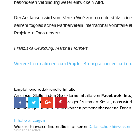
besonderen Verbindung weiter entwickeln wird.
Der Austausch wird vom Verein Woé zon loo unterstützt, ei
seinem togolesischen Partnerverein International Volontaire
Projekte in Togo umsetzt.
Franziska Gründling, Martina Fröhnert
Weitere Informationen zum Projekt „Bildungschancen für ­benac
Empfohlene redaktionelle Inhalte
An dieser Stelle finden Sie externe Inhalte von
Facebook, Inc.
Mit dem Klick auf "Inhalte anzeigen" stimmen Sie zu, dass wir 
Inc.
anzeigen dürfen. Damit können personenbezogene Daten an
Inhalte anzeigen
Weitere Hinweise finden Sie in unseren
Datenschutzhinweisen
.
Vorheriger Artikel