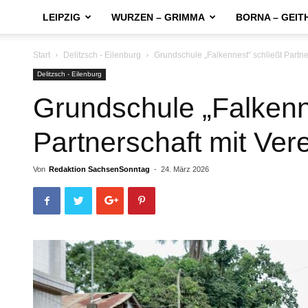
LEIPZIG
WURZEN – GRIMMA
BORNA – GEIT
Start
Delitzsch - Eilenburg
Grundschule „Falkennest“ schließt Partne
Delitzsch - Eilenburg
Grundschule „Falkenn
Partnerschaft mit Ver
Von
Redaktion SachsenSonntag
-
24. März 2026