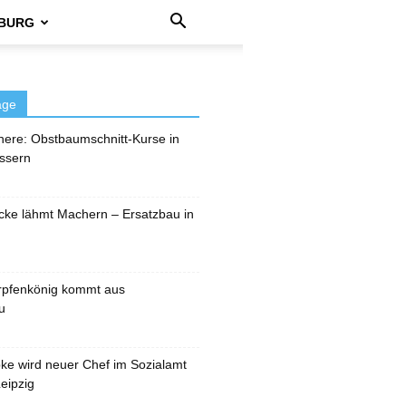
BURG
äge
here: Obstbaumschnitt-Kurse in
ssern
cke lähmt Machern – Ersatzbau in
rpfenkönig kommt aus
u
pke wird neuer Chef im Sozialamt
eipzig