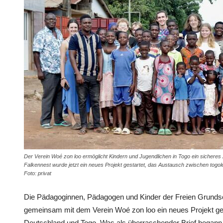
Der Verein Woé zon loo ermöglicht Kindern und Jugendlichen in Togo ein sichere
Falkennest wurde jetzt ein neues Projekt gestartet, das Austausch zwischen togo
Foto: privat
Die Pädagoginnen, Pädagogen und ­Kinder der Freien Grunds
gemeinsam mit dem Verein Woé zon loo ein neues Projekt ges
Deutschland und Togo. Was als überraschender Brief begann, 