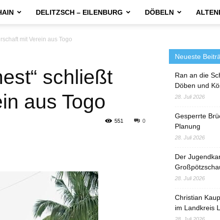
HAIN
DELITZSCH – EILENBURG
DÖBELN
ALTEN
rschaft mit Verein aus Togo
Neueste Beitr
est“ schließt
Ran an die Sc
Döben und Kö
ein aus Togo
28. Juli 2026
Gesperrte Brü
551
0
Planung
28. Juli 2026
Der Jugendka
Großpötzscha
28. Juli 2026
Christian Kau
im Landkreis L
28. Juli 2026