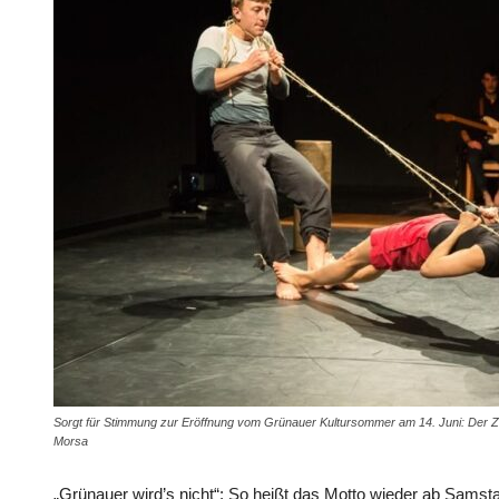
Sorgt für Stimmung zur Eröffnung vom Grünauer Kultursommer am 14. Juni: Der Zi
Morsa
„Grünauer wird’s nicht“: So heißt das Motto wieder ab Samst