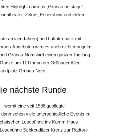
chten Highlight namens „Grünau on stage“.
ppentheater, Zirkus, Feuershow und vielem
te ab vier Jahren) und Luftakrobatik mit
itmach-Angeboten wird es auch nicht mangeln:
e und Grünau-Nord wird einen ganzen Tag lang
s Ganze um 11 Uhr an der Grünauer Allee,
arktplatz Grünau-Nord.
die nächste Runde
– womit eine seit 1996 gepflegte
en dann schon viele unterschiedliche Events im
 Sächsischen Lesebühne ins Komm-Haus
ie Lesebühne Schkeuditzer Kreuz zur Radtour,